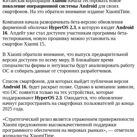
Китайская корпорация
Xiaomi
начала тестировать новое
поколение операционной системы Android
для своих
смартфонов. На это обратило внимание издание XiaomiTime.
Компания начала разворачивать бета-версию обновления
фирменной оболочки
HyperOS 2.3
, в которую входят
Android
16
. Апдейт уже стал доступен участникам программы бета-
тестирования, новую прошивку можно установить на
смартфон Xiaomi 15.
В Xiaomi обратили внимание, что выпуск предварительной
версии доступен по всему миру. В ближайшее время
специалисты фирмы и энтузиасты будут анализировать работу
ОС и собирать данные от сторонних разработчиков.
Список смартфонов, для которых выйдет публичная версия
Android 16
, будет раскрыт позже. Однако в компании заявили,
что ОС появится только на тех устройствах, которые
поддерживают
HyperOS 2.3
. Ожидается, что обновление
начнут распространять на смартфонах пользователей до конца
2025 года.
«Стратегический релиз является отражением приверженности
Xiaomi предложению высококачественной поддержки
программного обеспечения на мировых рынках», — отметили
журналисты XiaomiTime.