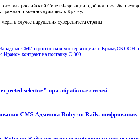
того, как российский Совет Федерации одобрил просьбу презид
их граждан и военнослужащих в Крыму.
 меры в случае нарушения суверенитета страны.
Западные СМИ о российской «интервенции» в Крыму
СБ ООН н
 с Ираном контракт на поставку С-300
xpected selector." при обработке стилей
ования CMS Админка Ruby on Rails: шифрование, 
те Ruby on Rails: некоторые особенности реализаци