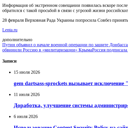
Информация об экстренном совещании появилась вскоре после 
обратился с такой просьбой в связи с угрозой жизни российск
28 февраля Верховная Рада Украины попросила Совбез принять
Lenta.ru
дополнительно
Путин объявил о начале военной операции по защите Донбасса
обвинили Россию в «милитаризации» Крыма
Россия подписала
Записи
15 июля 2026
gem dartsass-sprockets вызывает исключение "e
11 июля 2026
Доработка, улучшение системы администрир
6 июля 2026
Использование Сontent Security Policy на сай