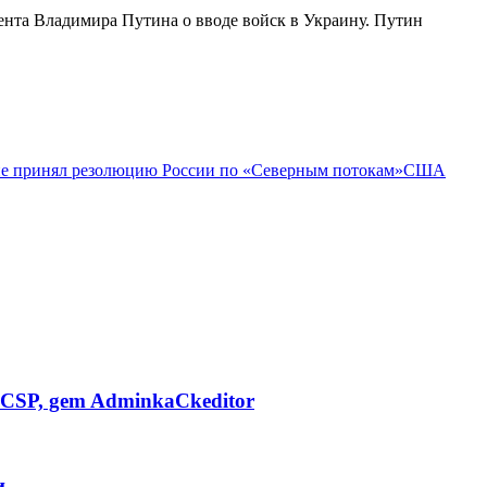
ента Владимира Путина о вводе войск в Украину. Путин
е принял резолюцию России по «Северным потокам»
США
CSP, gem AdminkaCkeditor
и