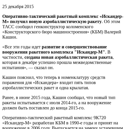
25 декабря 2015
Оперативно-тактический ракетный комплекс «Искандер-
М» получил новую аэробаллистическую ракету
. Об этом
ТАСС сообщил генконструктор коломенского
«Конструкторского бюро машиностроения» (КБМ) Валерий
Кашин.
«Все эти годы идет
развитие и совершенствование
вооружения ракетного комплекса "Искандер-М"
. В
частности,
создана новая аэробаллистическая ракета
,
которая в декабре успешно прошла межведомственные
испытания», — сказал он.
Кашин пояснил, что теперь в номенклатуру средств
поражения для «Искандера» входит пять типов
аэробаллистических ракет и одна крылатая.
Ранее, в июне 2015 года, Кашин сообщал, что новый тип
ракеты испытывается с июля 2014-го, а на вооружение
должен быть поставлен до конца 2015-го.
Оперативно-тактический ракетный комплекс 9К720
«Искандер-М» разработан КБМ в 1990-е годы и принят на
вооружение в 2006 году. Выпускается на замену устаревшим