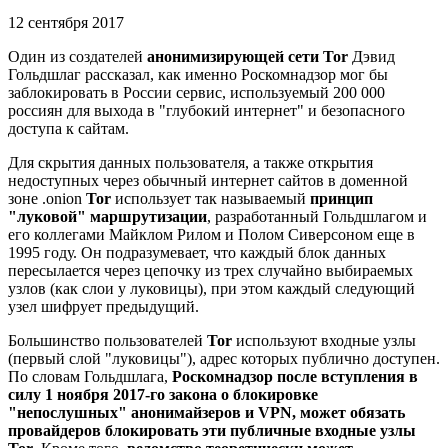
12 сентября 2017
Один из создателей
анонимизирующей сети Tor
Дэвид
Гольдшлаг рассказал, как именно Роскомнадзор мог бы
заблокировать в России сервис, используемый 200 000
россиян для выхода в "глубокий интернет" и безопасного
доступа к сайтам.
Для скрытия данных пользователя, а также открытия
недоступных через обычный интернет сайтов в доменной
зоне .onion
Tor
использует так называемый
принцип
"луковой" маршрутизации
, разработанный Гольдшлагом и
его коллегами Майклом Рилом и Полом Сиверсоном еще в
1995 году. Он подразумевает, что каждый блок данных
пересылается через цепочку из трех случайно выбираемых
узлов (как слои у луковицы), при этом каждый следующий
узел шифрует предыдущий.
Большинство пользователей
Tor
используют входные узлы
(первый слой "луковицы"), адрес которых публично доступен.
По словам Гольдшлага,
Роскомнадзор после вступления в
силу 1 ноября 2017-го закона о блокировке
"непослушных" анонимайзеров и VPN, может обязать
провайдеров блокировать эти публичные входные узлы