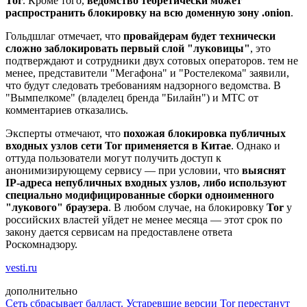
Tor
. Кроме того,
ведомство теоретически может
распространить блокировку на всю доменную зону .onion
.
Гольдшлаг отмечает, что
провайдерам будет технически
сложно заблокировать первый слой "луковицы"
, это
подтверждают и сотрудники двух сотовых операторов. тем не
менее, представители "Мегафона" и "Ростелекома" заявили,
что будут следовать требованиям надзорного ведомства. В
"Вымпелкоме" (владелец бренда "Билайн") и МТС от
комментариев отказались.
Эксперты отмечают, что
похожая блокировка публичных
входных узлов сети Tor применяется в Китае
. Однако и
оттуда пользователи могут получить доступ к
анонимизирующему сервису — при условии, что
выяснят
IP-адреса непубличных входных узлов, либо используют
специально модифицированные сборки одноименного
"лукового" браузера
. В любом случае, на блокировку
Tor
у
российских властей уйдет не менее месяца — этот срок по
закону дается сервисам на предоставлене ответа
Роскомнадзору.
vesti.ru
дополнительно
Сеть сбрасывает балласт. Устаревшие версии Tor перестанут