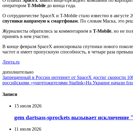
О планах
SpaceX
заявил вице-президент компании по корпор
оператором
T-Mobile
до конца года.
О сотрудничестве SpaceX и T-Mobile стало известно в августе 
спутники напрямую к смартфонам
. По словам Маска, это ре
Журналисты обратились за комментарием в
T-Mobile
, но не п
принять в нем участие.
В конце февраля SpaceX анонсировала спутники нового покол
частот и имеет пропускную способность, в четыре раза прев
Лента.ru
дополнительно
Запрещенный в России интернет от SpaceX достиг скорости 100
российскими «уничтожителями Starlink»
На Украине начали бло
Записи
15 июля 2026
gem dartsass-sprockets вызывает исключение "e
11 июля 2026