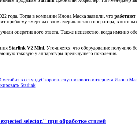
ативным продажам
Starlink
Джонатан Хофеллер. Топ-менеджер зая
2022 года. Тогда в компании Илона Маска заявили, что
работают 
шит проблему «мертвых зон» американского оператора, в которых 
олучили оперативного ответа. Также неизвестно, когда именно о
ения
Starlink V2 Mini
. Уточняется, что оборудование получило 
ышающую таковую у аппаратуры предыдущего поколения.
 мегабит в секунду
Скорость спутникового интернета Илона Мас
кировать Starlink
xpected selector." при обработке стилей