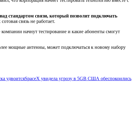
вил, что корпорация начнет тестировать технологию вместе с
над стандартом связи, который позволит подключать
сотовая связь не работает.
бе компании начнут тестирование и какие абоненты смогут
более мощные антенны, может подключаться к новому набору
ка удвоится
SpaceX увидела угрозу в 5G
В США обеспокоились