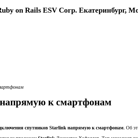
uby on Rails ESV Corp. Екатеринбург, М
смартфонам
т напрямую к смартфонам
дключения спутников Starlink напрямую к смартфонам
. Об э