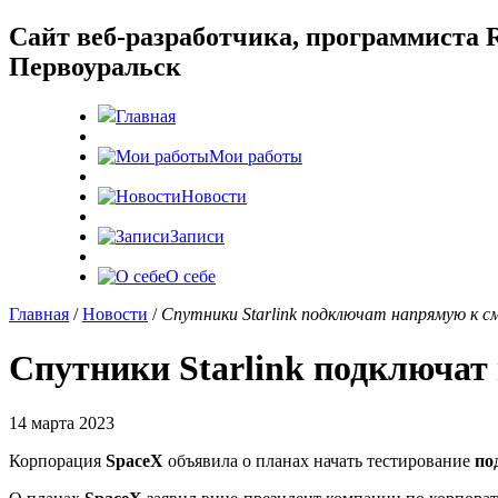
Cайт веб-разработчика, программиста R
Первоуральск
Главная
Мои работы
Новости
Записи
О себе
Главная
/
Новости
/
Спутники Starlink подключат напрямую к 
Спутники Starlink подключа
14 марта 2023
Корпорация
SpaceX
объявила о планах начать тестирование
по