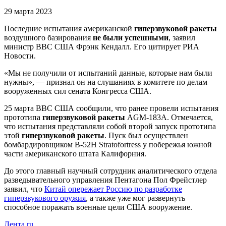
29 марта 2023
Последние испытания американской
гиперзвуковой ракеты
воздушного базирования
не были успешными
, заявил
министр ВВС США Фрэнк Кендалл. Его цитирует РИА
Новости.
«Мы не получили от испытаний данные, которые нам были
нужны», — признал он на слушаниях в комитете по делам
вооруженных сил сената Конгресса США.
25 марта ВВС США сообщили, что ранее провели испытания
прототипа
гиперзвуковой ракеты
AGM-183A. Отмечается,
что испытания представляли собой второй запуск прототипа
этой
гиперзвуковой ракеты
. Пуск был осуществлен
бомбардировщиком B-52H Stratofortress у побережья южной
части американского штата Калифорния.
До этого главный научный сотрудник аналитического отдела
разведывательного управления Пентагона Пол Фрейстлер
заявил, что
Китай опережает Россию по разработке
гиперзвукового оружия
, а также уже мог развернуть
способное поражать военные цели США вооружение.
Лента.ru