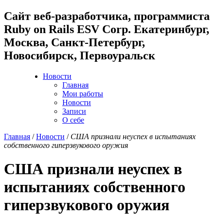
Cайт веб-разработчика, программиста
Ruby on Rails ESV Corp. Екатеринбург,
Москва, Санкт-Петербург,
Новосибирск, Первоуральск
Новости
Главная
Мои работы
Новости
Записи
О себе
Главная
/
Новости
/
США признали неуспех в испытаниях
собственного гиперзвукового оружия
США признали неуспех в
испытаниях собственного
гиперзвукового оружия