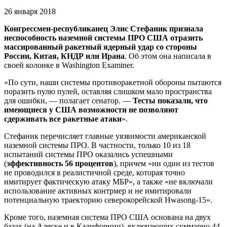
26 января 2018
Конгрессмен-республиканец Элис Стефаник признала
неспособность наземной системы ПРО США отразить
массированный ракетный ядерный удар со стороны
России, Китая, КНДР или Ирана
. Об этом она написала в
своей колонке в Washington Examiner.
«По сути, наши системы противоракетной обороны пытаются
поразить пулю пулей, оставляя слишком мало пространства
для ошибки, — полагает сенатор. —
Тесты показали, что
имеющиеся у США возможности не позволяют
сдерживать все ракетные атаки
».
Стефаник перечисляет главные уязвимости американской
наземной системы ПРО. В частности, только 10 из 18
испытаний системы ПРО оказались успешными
(
эффективность 56 процентов
), причем «ни один из тестов
не проводился в реалистичной среде, которая точно
имитирует фактическую атаку МБР», а также «не включали
использование активных контрмер и не имитировали
потенциальную траекторию северокорейской Hwasong-15».
Кроме того, наземная система ПРО США основана на двух
базах (на Аляске и в Калифорнии), включающих суммарно 44