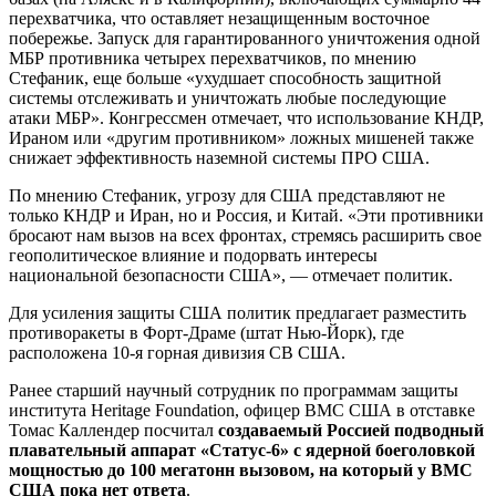
перехватчика, что оставляет незащищенным восточное
побережье. Запуск для гарантированного уничтожения одной
МБР противника четырех перехватчиков, по мнению
Стефаник, еще больше «ухудшает способность защитной
системы отслеживать и уничтожать любые последующие
атаки МБР». Конгрессмен отмечает, что использование КНДР,
Ираном или «другим противником» ложных мишеней также
снижает эффективность наземной системы ПРО США.
По мнению Стефаник, угрозу для США представляют не
только КНДР и Иран, но и Россия, и Китай. «Эти противники
бросают нам вызов на всех фронтах, стремясь расширить свое
геополитическое влияние и подорвать интересы
национальной безопасности США», — отмечает политик.
Для усиления защиты США политик предлагает разместить
противоракеты в Форт-Драме (штат Нью-Йорк), где
расположена 10-я горная дивизия СВ США.
Ранее старший научный сотрудник по программам защиты
института Heritage Foundation, офицер ВМС США в отставке
Томас Каллендер посчитал
создаваемый Россией подводный
плавательный аппарат «Статус-6» с ядерной боеголовкой
мощностью до 100 мегатонн вызовом, на который у ВМС
США пока нет ответа
.