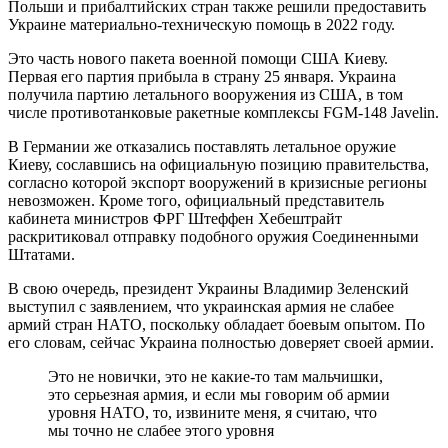
Польши и прибалтийских стран также решили предоставить
Украине материально-техническую помощь в 2022 году.
Это часть нового пакета военной помощи США Киеву.
Первая его партия прибыла в страну 25 января. Украина
получила партию летального вооружения из США, в том
числе противотанковые ракетные комплексы FGM-148 Javelin.
В Германии же отказались поставлять летальное оружие
Киеву, сославшись на официальную позицию правительства,
согласно которой экспорт вооружений в кризисные регионы
невозможен. Кроме того, официальный представитель
кабинета министров ФРГ Штеффен Хебештрайт
раскритиковал отправку подобного оружия Соединенными
Штатами.
В свою очередь, президент Украины Владимир Зеленский
выступил с заявлением, что украинская армия не слабее
армий стран НАТО, поскольку обладает боевым опытом. По
его словам, сейчас Украина полностью доверяет своей армии.
Это не новички, это не какие-то там мальчишки,
это серьезная армия, и если мы говорим об армии
уровня НАТО, то, извините меня, я считаю, что
мы точно не слабее этого уровня