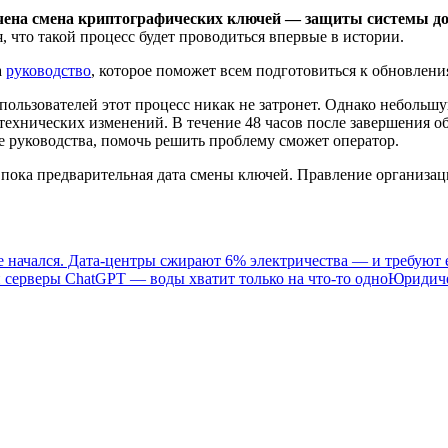
начена смена криптографических ключей — защиты системы 
, что такой процесс будет проводиться впервые в истории.
а
руководство
, которое поможет всем подготовиться к обновлени
 пользователей этот процесс никак не затронет. Однако неболь
 технических изменений. В течение 48 часов после завершения о
те руководства, помочь решить проблему сможет оператор.
пока предварительная дата смены ключей. Правление организаци
е начался. Дата-центры сжирают 6% электричества — и требуют
и серверы ChatGPT — воды хватит только на что-то одно
Юридиче