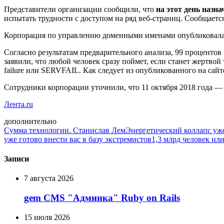
Представители организации сообщили, что
на этот день наз
испытать трудности с доступом на ряд веб-страниц. Сообщается
Корпорация по управлению доменными именами опубликовал
Согласно результатам предварительного анализа, 99 процентов
заявили, что любой человек сразу поймет, если станет жертвой
failure или SERVFAIL. Как следует из опубликованного на сай
Сотрудники корпорации уточнили, что 11 октября 2018 года — 
Лента.ru
дополнительно
Сумма технологии. Станислав Лем
Энергетический коллапс уж
уже готово внести вас в базу экстремистов
1,3 млрд человек ил
Записи
7 августа 2026
gem CMS "Админка" Ruby on Rails
15 июля 2026