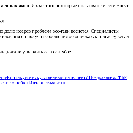
доменных имен
. Из-за этого некоторые пользователи сети могут
ям.
шую долю юзеров проблема все-таки коснется. Специалисты
бновления он получит сообщения об ошибках: к примеру, server
и должно утвердить ее в сентябре.
 ещё
Критикуете искусственный интеллект? Поздравляем: ФБР
ские ошибки Интернет-магазина