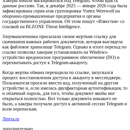
Хакеры начали маскироваться под Telegram, чтобы красть
данные россиян. Так, в декабре 2025 — январе 2026 года была
зафиксирована серия атак группировки Vortex Werewolf на
оборонно-промышленные предприятия и органы
государственного управления. Об этом пишут «Известия» со
ссылкой на BI.ZONE Threat Intelligence.
Злоумышленники присылали своим жертвам ссылку для
скачивания важных рабочих документов, которая выглядела
как файловое хранилище Telegram. Однако в итоге переход по
ссылке позволял хакерам устанавливать на Windows-
устройство вредоносное программное обеспечение (ПО) и
перехватывать доступ к Telegram-аккаунту.
Когда жертва обмана переходила по ссылке, запускался
процесс восстановления доступа к аккаунту в мессенджере.
Пользователя просили ввести код, полученный на другом
устройстве и, если имелась двухфакторная аутентификация, то
и облачный пароль, для того, чтобы документ якобы мог
открыться полностью. Вот только документа никакого не
было, а хакеры получали доступ к активной сессии Telegram и
всем перепискам.
Лента.ru
дополнительно