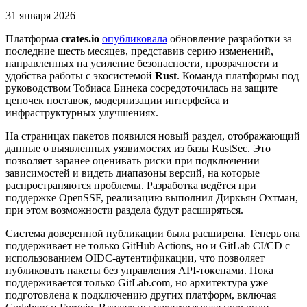
31 января 2026
Платформа
crates.io
опубликовала
обновление разработки за
последние шесть месяцев, представив серию изменений,
направленных на усиление безопасности, прозрачности и
удобства работы с экосистемой
Rust
. Команда платформы под
руководством Тобиаса Бинека сосредоточилась на защите
цепочек поставок, модернизации интерфейса и
инфраструктурных улучшениях.
На страницах пакетов появился новый раздел, отображающий
данные о выявленных уязвимостях из базы RustSec. Это
позволяет заранее оценивать риски при подключении
зависимостей и видеть диапазоны версий, на которые
распространяются проблемы. Разработка ведётся при
поддержке OpenSSF, реализацию выполнил Диркьян Охтман,
при этом возможности раздела будут расширяться.
Система доверенной публикации была расширена. Теперь она
поддерживает не только GitHub Actions, но и GitLab CI/CD с
использованием OIDC-аутентификации, что позволяет
публиковать пакеты без управления API-токенами. Пока
поддерживается только GitLab.com, но архитектура уже
подготовлена к подключению других платформ, включая