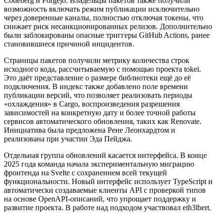
Codeberg и Forgejo. Владельцы пакетов также получили
возможность включать режим публикации исключительно
через доверенные каналы, полностью отключая токены, что
снижает риск несанкционированных релизов. Дополнительно
были заблокированы опасные триггеры GitHub Actions, ранее
становившиеся причиной инцидентов.
Страницы пакетов получили метрику количества строк
исходного кода, рассчитываемую с помощью проекта tokei.
Это даёт представление о размере библиотеки ещё до её
подключения. В индекс также добавлено поле времени
публикации версий, что позволяет реализовать периоды
«охлаждения» в Cargo, воспроизведения разрешения
зависимостей на конкретную дату и более точной работы
сервисов автоматического обновления, таких как Renovate.
Инициатива была предложена Рене Леонхардтом и
реализована при участии Эда Пейджа.
Отдельная группа обновлений касается интерфейса. В конце
2025 года команда начала экспериментальную миграцию
фронтенда на Svelte с сохранением всей текущей
функциональности. Новый интерфейс использует TypeScript и
автоматически создаваемые клиенты API с проверкой типов
на основе OpenAPI-описаний, что упрощает поддержку и
развитие проекта. В работе над подходом участвовал eth3lbert.