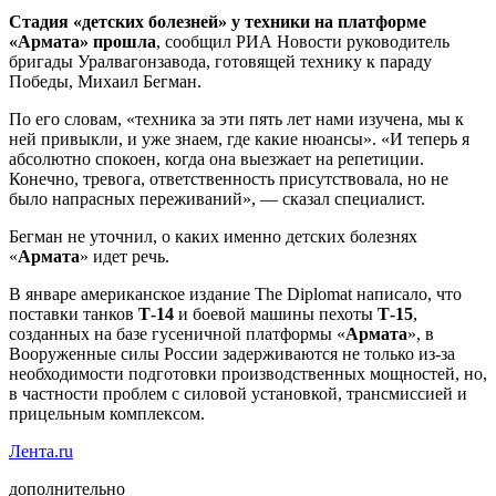
Стадия «детских болезней» у техники на платформе
«Армата» прошла
, сообщил РИА Новости руководитель
бригады Уралвагонзавода, готовящей технику к параду
Победы, Михаил Бегман.
По его словам, «техника за эти пять лет нами изучена, мы к
ней привыкли, и уже знаем, где какие нюансы». «И теперь я
абсолютно спокоен, когда она выезжает на репетиции.
Конечно, тревога, ответственность присутствовала, но не
было напрасных переживаний», — сказал специалист.
Бегман не уточнил, о каких именно детских болезнях
«
Армата
» идет речь.
В январе американское издание The Diplomat написало, что
поставки танков
Т-14
и боевой машины пехоты
Т-15
,
созданных на базе гусеничной платформы «
Армата
», в
Вооруженные силы России задерживаются не только из-за
необходимости подготовки производственных мощностей, но,
в частности проблем с силовой установкой, трансмиссией и
прицельным комплексом.
Лента.ru
дополнительно