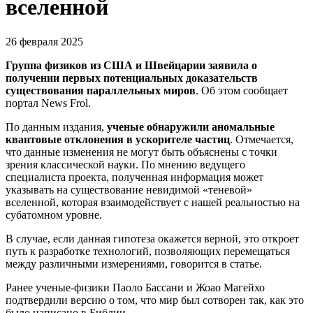
вселенной
26 февраля 2025
Группа физиков из США и Швейцарии заявила о
получении первых потенциальных доказательств
существования параллельных миров
. Об этом сообщает
портал News Frol.
По данным издания,
ученые обнаружили аномальные
квантовые отклонения в ускорителе частиц
. Отмечается,
что данные изменения не могут быть объяснены с точки
зрения классической науки. По мнению ведущего
специалиста проекта, полученная информация может
указывать на существование невидимой «теневой»
вселенной, которая взаимодействует с нашей реальностью на
субатомном уровне.
В случае, если данная гипотеза окажется верной, это откроет
путь к разработке технологий, позволяющих перемещаться
между различными измерениями, говорится в статье.
Ранее ученые-физики Паоло Бассани и Жоао Магейхо
подтвердили версию о том, что мир был сотворен так, как это
было написано в Библии.