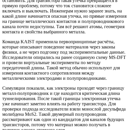
остановить. Для транзистора такая утечка превращается в
прямую проблему, потому что ток становится сложнее
включать и выключать. Инженерам нужно заранее знать, на
какой длине начинается опасная утечка, но прямые измерения
на границе металлических контактов и полупроводникового
канала почти недоступны. Там всё решают атомы, геометрия
контакта и свойства выбранного металла.
Команда KAIST применила первопринципные расчёты,
которые описывают поведение материалов через законы
физики, а не через подгонку под экспериментальные данные.
Исследователи опирались на ранее созданную схему MS-DFT
и провели виртуальные эксперименты по методу
передаточной длины. Такой метод обычно используют для
измерения контактного сопротивления между
металлическими электродами и полупроводниками.
Симуляции показали, как электроны проходят через границу
металл-полупроводник и где находится критическая длина
туннелирования. После такой границы электронная утечка
уже начинает заметно влиять на работу транзистора. Для
проверки подхода исследователи взяли монослой дисульфида
молибдена MoS2. Такой двумерный полупроводник
рассматривают как один из кандидатов для каналов будущих
транзисторов, потому что материал можно получать в
толщину одного атомного слоя.