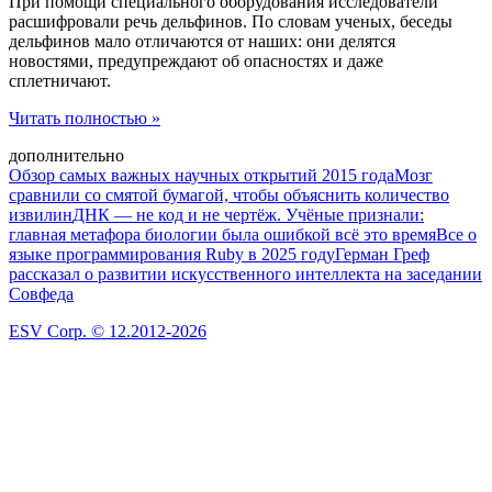
При помощи специального оборудования исследователи
расшифровали речь дельфинов. По словам ученых, беседы
дельфинов мало отличаются от наших: они делятся
новостями, предупреждают об опасностях и даже
сплетничают.
Читать полностью »
дополнительно
Обзор самых важных научных открытий 2015 года
Мозг
сравнили со смятой бумагой, чтобы объяснить количество
извилин
ДНК — не код и не чертёж. Учёные признали:
главная метафора биологии была ошибкой всё это время
Все о
языке программирования Ruby в 2025 году
Герман Греф
рассказал о развитии искусственного интеллекта на заседании
Совфеда
ESV Corp. © 12.2012-2026