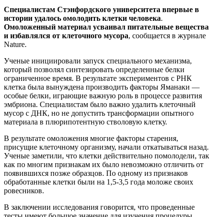
Специалистам Стэнфордского университета впервые в
истории удалось омолодить клетки человека
.
Омоложенный материал усваивал питательные вещества
и избавлялся от клеточного мусора
, сообщается в журнале
Nature.
Ученые инициировали запуск специального механизма,
который позволял синтезировать определенные белки
ограниченное время. В результате экспериментов с РНК
клетка была вынуждена производить факторы Яманаки —
особые белки, играющие важную роль в процессе развития
эмбриона. Специалистам было важно удалить клеточный
мусор с ДНК, но не допустить трансформации опытного
материала в плюрипотентную стволовую клетку.
В результате омоложения многие факторы старения,
присущие клеточному организму, начали откатываться назад.
Ученые заметили, что клетки действительно помолодели, так
как по многим признакам их было невозможно отличить от
появившихся позже образцов. По одному из признаков
обработанные клетки были на 1,5-3,5 года моложе своих
ровесников.
В заключении исследования говорится, что проведенные
тесты имеют большое значение для изучения процедуры