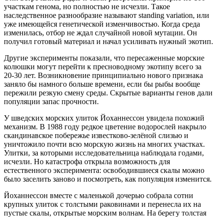
участкам генома, но полностью не исчезли. Такое
наследственное разнообразие называют standing variation, или
уже имеющейся генетической изменчивостью. Когда среда
изменилась, отбор не ждал случайной новой мутации. Он
получил готовый материал и начал усиливать нужный экотип.
Другие эксперименты показали, что пересаженные морские
колюшки могут перейти к пресноводному экотипу всего за
20-30 лет. Возникновение принципиально нового признака
заняло бы намного больше времени, если бы рыбы вообще
пережили резкую смену среды. Скрытые варианты генов дали
популяции запас прочности.
У шведских морских улиток Йоханнессон увидела похожий
механизм. В 1988 году редкое цветение водорослей накрыло
скандинавское побережье известково-зелёной слизью и
уничтожило почти всю морскую жизнь на многих участках.
Улитки, за которыми исследовательница наблюдала годами,
исчезли. Но катастрофа открыла возможность для
естественного эксперимента: освободившиеся скалы можно
было заселить заново и посмотреть, как популяция изменится.
Йоханнессон вместе с маленькой дочерью собрала сотни
крупных улиток с толстыми раковинами и перенесла их на
пустые скалы, открытые морским волнам. На берегу толстая