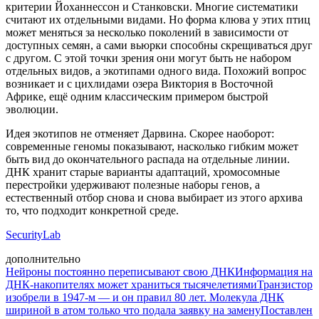
критерии Йоханнессон и Станковски. Многие систематики
считают их отдельными видами. Но форма клюва у этих птиц
может меняться за несколько поколений в зависимости от
доступных семян, а сами вьюрки способны скрещиваться друг
с другом. С этой точки зрения они могут быть не набором
отдельных видов, а экотипами одного вида. Похожий вопрос
возникает и с цихлидами озера Виктория в Восточной
Африке, ещё одним классическим примером быстрой
эволюции.
Идея экотипов не отменяет Дарвина. Скорее наоборот:
современные геномы показывают, насколько гибким может
быть вид до окончательного распада на отдельные линии.
ДНК хранит старые варианты адаптаций, хромосомные
перестройки удерживают полезные наборы генов, а
естественный отбор снова и снова выбирает из этого архива
то, что подходит конкретной среде.
SecurityLab
дополнительно
Нейроны постоянно переписывают свою ДНК
Информация на
ДНК-накопителях может храниться тысячелетиями
Транзистор
изобрели в 1947-м — и он правил 80 лет. Молекула ДНК
шириной в атом только что подала заявку на замену
Поставлен