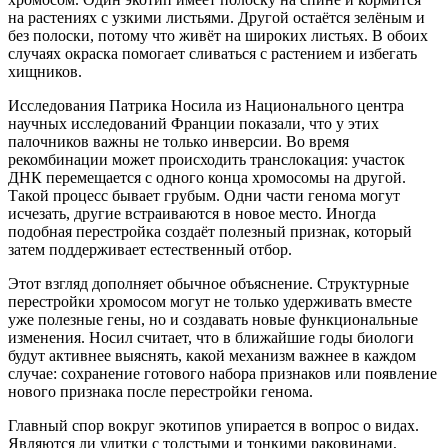
на растениях с узкими листьями. Другой остаётся зелёным и
без полоски, потому что живёт на широких листьях. В обоих
случаях окраска помогает сливаться с растением и избегать
хищников.
Исследования Патрика Носила из Национального центра
научных исследований Франции показали, что у этих
палочников важны не только инверсии. Во время
рекомбинации может происходить транслокация: участок
ДНК перемещается с одного конца хромосомы на другой.
Такой процесс бывает грубым. Одни части генома могут
исчезать, другие встраиваются в новое место. Иногда
подобная перестройка создаёт полезный признак, который
затем поддерживает естественный отбор.
Этот взгляд дополняет обычное объяснение. Структурные
перестройки хромосом могут не только удерживать вместе
уже полезные гены, но и создавать новые функциональные
изменения. Носил считает, что в ближайшие годы биологи
будут активнее выяснять, какой механизм важнее в каждом
случае: сохранение готового набора признаков или появление
нового признака после перестройки генома.
Главный спор вокруг экотипов упирается в вопрос о видах.
Являются ли улитки с толстыми и тонкими раковинами,