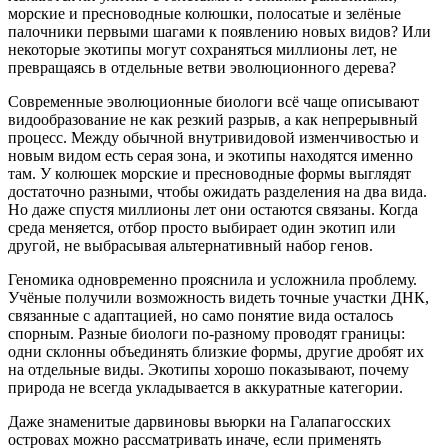
морские и пресноводные колюшки, полосатые и зелёные
палочники первыми шагами к появлению новых видов? Или
некоторые экотипы могут сохраняться миллионы лет, не
превращаясь в отдельные ветви эволюционного дерева?
Современные эволюционные биологи всё чаще описывают
видообразование не как резкий разрыв, а как непрерывный
процесс. Между обычной внутривидовой изменчивостью и
новым видом есть серая зона, и экотипы находятся именно
там. У колюшек морские и пресноводные формы выглядят
достаточно разными, чтобы ожидать разделения на два вида.
Но даже спустя миллионы лет они остаются связаны. Когда
среда меняется, отбор просто выбирает один экотип или
другой, не выбрасывая альтернативный набор генов.
Геномика одновременно прояснила и усложнила проблему.
Учёные получили возможность видеть точные участки ДНК,
связанные с адаптацией, но само понятие вида осталось
спорным. Разные биологи по-разному проводят границы:
одни склонны объединять близкие формы, другие дробят их
на отдельные виды. Экотипы хорошо показывают, почему
природа не всегда укладывается в аккуратные категории.
Даже знаменитые дарвиновы вьюрки на Галапагосских
островах можно рассматривать иначе, если применять