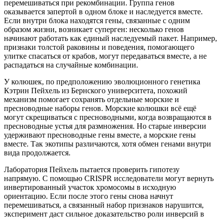
перемешиваться при рекомбинации. Группа генов
оказывается запертой в одном блоке и наследуется вместе.
Если внутри блока находятся гены, связанные с одним
образом жизни, возникает суперген: несколько генов
начинают работать как единый наследуемый пакет. Например,
признаки толстой раковины и поведения, помогающего
улитке спасаться от крабов, могут передаваться вместе, а не
распадаться на случайные комбинации.
У колюшек, по предположению эволюционного генетика
Кэтрин Пейхель из Бернского университета, похожий
механизм помогает сохранять отдельные морские и
пресноводные наборы генов. Морские колюшки всё ещё
могут скрещиваться с пресноводными, когда возвращаются в
пресноводные устья для размножения. Но старые инверсии
удерживают пресноводные гены вместе, а морские гены
вместе. Так экотипы различаются, хотя обмен генами внутри
вида продолжается.
Лаборатория Пейхель пытается проверить гипотезу
напрямую. С помощью CRISPR исследователи могут вернуть
инвертированный участок хромосомы в исходную
ориентацию. Если после этого гены снова начнут
перемешиваться, а связанный набор признаков нарушится,
эксперимент даст сильное доказательство роли инверсий в