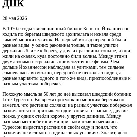
ДНК
28 мая 2026
В 1970-е годы эволюционный биолог Керстин Йоханнессон
ходила по берегам шведского архипелага и искала среди
камней морских улиток. На первый взгляд перед ней были
разные виды: у одних раковины толще, и такие улитки
держались ближе к берегу, у других раковины тоньше, и они
жили на скалах, куда постоянно били волны. Между этими
двумя зонами встречались промежуточные формы. Чем
дольше Йоханнессон наблюдала за улитками, тем сильнее
сомневалась: возможно, перед ней не несколько видов, а
разные варианты одного и того же вида, приспособленные к
разным участкам побережья.
Похожую мысль за 50 лет до неё высказал шведский ботаник
Гёте Турессон. Во время прогулок по морским берегам он
заметил, что растения солянки на разных участках побережья
различаются по признакам: одни зацветают раньше, другие
позже, у одних стебли короче, у других длиннее. Между
разными местообитаниями признаки плавно менялись.
Турессон вырастил растения в своём саду и понял, что
различия не исчезают в одинаковых условиях. Значит, дело