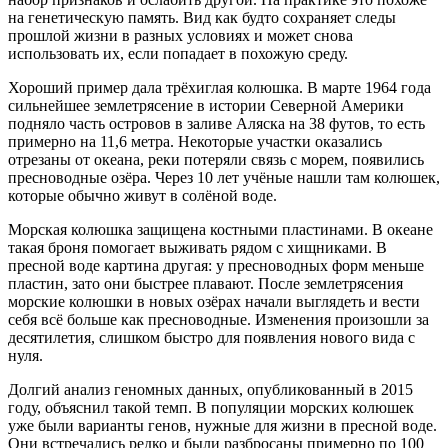
на генетическую память. Вид как будто сохраняет следы
прошлой жизни в разных условиях и может снова
использовать их, если попадает в похожую среду.
Хороший пример дала трёхиглая колюшка. В марте 1964 года
сильнейшее землетрясение в истории Северной Америки
подняло часть островов в заливе Аляска на 38 футов, то есть
примерно на 11,6 метра. Некоторые участки оказались
отрезаны от океана, реки потеряли связь с морем, появились
пресноводные озёра. Через 10 лет учёные нашли там колюшек,
которые обычно живут в солёной воде.
Морская колюшка защищена костными пластинами. В океане
такая броня помогает выживать рядом с хищниками. В
пресной воде картина другая: у пресноводных форм меньше
пластин, зато они быстрее плавают. После землетрясения
морские колюшки в новых озёрах начали выглядеть и вести
себя всё больше как пресноводные. Изменения произошли за
десятилетия, слишком быстро для появления нового вида с
нуля.
Долгий анализ геномных данных, опубликованный в 2015
году, объяснил такой темп. В популяции морских колюшек
уже были варианты генов, нужные для жизни в пресной воде.
Они встречались редко и были разбросаны примерно по 100