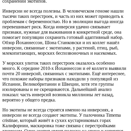
сохранении экотипов.
Инверсии не всегда полезны. В человеческом геноме нашли
тысячи таких перестроек, и часть из них может приводить к
проблемам с беременностью. Но в эволюции выгода иногда
перевешивает риск. Когда инверсия удачно связывает
признаки, нужные для выживания в конкретной среде, она
помогает популяции сохранить готовый адаптивный набор.
Обзор Йоханнессон, Шона Станковски и их коллег нашёл
инверсии, связанные с экотипами, у растений, птиц, рыб,
млекопитающих, морских беспозвоночных и насекомых.
У морских улиток таких перестроек оказалось особенно
много. К середине 2010-х Йоханнессон и её коллеги выявили
почти 20 инверсий, связанных с экотипами. Ещё интереснее,
что похожие наборы признаков находили у популяций из
Испании, Великобритании и Швеции, хотя эти группы
изолированы и не скрещиваются. Дальнейший анализ
показал: часть инверсий возникла миллионы лет назад,
вероятно у общего предка.
Но экотипы не всегда строятся именно на инверсиях, а
инверсии не всегда создают экотипы. У палочника Timema
cristinae, который живёт в сухих кустарниковых горах
Калифорнии, маскировка тоже связана с перестройками
хромосом. Один экотип имеет полоску на спине и кормится