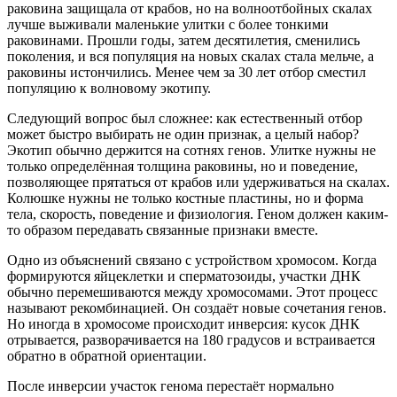
раковина защищала от крабов, но на волноотбойных скалах
лучше выживали маленькие улитки с более тонкими
раковинами. Прошли годы, затем десятилетия, сменились
поколения, и вся популяция на новых скалах стала мельче, а
раковины истончились. Менее чем за 30 лет отбор сместил
популяцию к волновому экотипу.
Следующий вопрос был сложнее: как естественный отбор
может быстро выбирать не один признак, а целый набор?
Экотип обычно держится на сотнях генов. Улитке нужны не
только определённая толщина раковины, но и поведение,
позволяющее прятаться от крабов или удерживаться на скалах.
Колюшке нужны не только костные пластины, но и форма
тела, скорость, поведение и физиология. Геном должен каким-
то образом передавать связанные признаки вместе.
Одно из объяснений связано с устройством хромосом. Когда
формируются яйцеклетки и сперматозоиды, участки ДНК
обычно перемешиваются между хромосомами. Этот процесс
называют рекомбинацией. Он создаёт новые сочетания генов.
Но иногда в хромосоме происходит инверсия: кусок ДНК
отрывается, разворачивается на 180 градусов и встраивается
обратно в обратной ориентации.
После инверсии участок генома перестаёт нормально