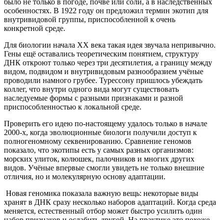
было не только в погоде, почве или соли, а в наследственных
особенностях. В 1922 году он предложил термин экотип для
внутривидовой группы, приспособленной к очень
конкретной среде.
Для биологии начала XX века такая идея звучала непривычно.
Гены ещё оставались теоретическим понятием, структуру
ДНК откроют только через три десятилетия, а границу между
видом, подвидом и внутривидовым разнообразием учёные
проводили намного грубее. Турессону пришлось убеждать
коллег, что внутри одного вида могут существовать
наследуемые формы с разными признаками и разной
приспособленностью к локальной среде.
Проверить его идею по-настоящему удалось только в начале
2000-х, когда эволюционные биологи получили доступ к
полногеномному секвенированию. Сравнение геномов
показало, что экотипы есть у самых разных организмов:
морских улиток, колюшек, палочников и многих других
видов. Учёные впервые смогли увидеть не только внешние
отличия, но и молекулярную основу адаптации.
Новая геномика показала важную вещь: некоторые виды
хранят в ДНК сразу несколько наборов адаптаций. Когда среда
меняется, естественный отбор может быстро усилить один
набор признаков и ослабить другой. На практике это похоже