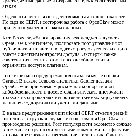
красть учетные данные и открывают путь к более тяжелым
атакам.
Отдельный риск связан с действиями самих пользователей.
По оценке CERT, неосторожная работа с OpenClaw может
привести к удалению важных данных.
Китайская служба реагирования рекомендует запускать
OpenClaw в контейнере, изолировать порт управления от
публичного интернета и вводить строгую аутентификацию
вместе с жестким контролем доступа. Эксперты также
советуют отключить автоматические обновления и
ограничить доступ к плагинам.
Тон китайского предупреждения оказался мягче оценки
Gartner. В начале февраля аналитики Gartner назвали
OpenClaw неприемлемым риском для корпоративной
кибербезопасности и посоветовали запускать инструмент
только в изолированных непроизводственных виртуальных
машинах с одноразовыми учетными данными.
В начале предупреждения китайский CERT отметил резкий
рост числа загрузок и случаев использования OpenClaw и
производных решений. Рост популярности ведомство связало
в том числе с крупными местными облачными платформами,
которые предлагают развертывание в один клик. Один из