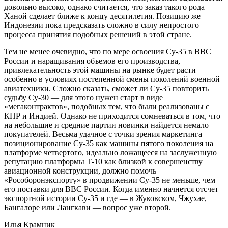
довольно высоко, однако считается, что заказ такого рода
Ханой сделает ближе к концу десятилетия. Позицию же
Индонезии пока предсказать сложно в силу непростого
процесса принятия подобных решений в этой стране.
Тем не менее очевидно, что по мере освоения Су-35 в ВВС
России и наращивания объемов его производства,
привлекательность этой машины на рынке будет расти —
особенно в условиях постепенной смены поколений военной
авиатехники. Сложно сказать, сможет ли Су-35 повторить
судьбу Су-30 — для этого нужен старт в виде
«мегаконтрактов», подобных тем, что были реализованы с
КНР и Индией. Однако не приходится сомневаться в том, что
на небольшие и средние партии новинки найдется немало
покупателей. Весьма удачное с точки зрения маркетинга
позиционирование Су-35 как машины пятого поколения на
платформе четвертого, идеально ложащееся на заслуженную
репутацию платформы Т-10 как близкой к совершенству
авиационной конструкции, должно помочь
«Рособоронэкспорту» в продвижении Су-35 не меньше, чем
его поставки для ВВС России. Когда именно начнется отсчет
экспортной истории Су-35 и где — в Жуковском, Чжухае,
Бангалоре или Лангкави — вопрос уже второй.
Илья Крамник