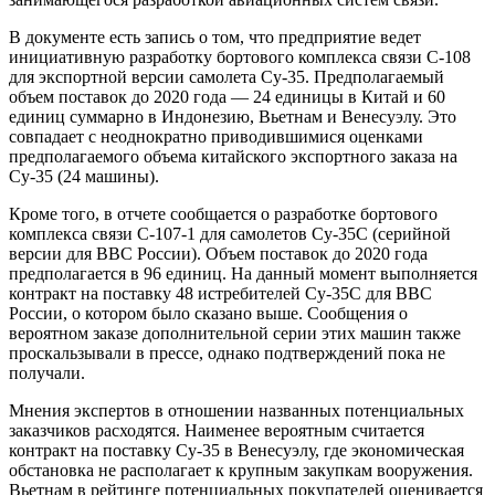
В документе есть запись о том, что предприятие ведет
инициативную разработку бортового комплекса связи С-108
для экспортной версии самолета Су-35. Предполагаемый
объем поставок до 2020 года — 24 единицы в Китай и 60
единиц суммарно в Индонезию, Вьетнам и Венесуэлу. Это
совпадает с неоднократно приводившимися оценками
предполагаемого объема китайского экспортного заказа на
Су-35 (24 машины).
Кроме того, в отчете сообщается о разработке бортового
комплекса связи С-107-1 для самолетов Су-35С (серийной
версии для ВВС России). Объем поставок до 2020 года
предполагается в 96 единиц. На данный момент выполняется
контракт на поставку 48 истребителей Су-35С для ВВС
России, о котором было сказано выше. Сообщения о
вероятном заказе дополнительной серии этих машин также
проскальзывали в прессе, однако подтверждений пока не
получали.
Мнения экспертов в отношении названных потенциальных
заказчиков расходятся. Наименее вероятным считается
контракт на поставку Су-35 в Венесуэлу, где экономическая
обстановка не располагает к крупным закупкам вооружения.
Вьетнам в рейтинге потенциальных покупателей оценивается