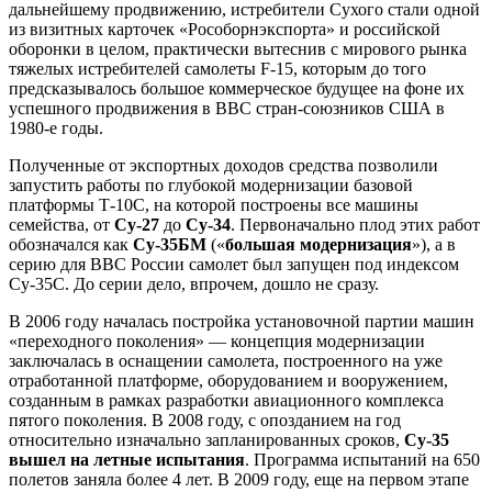
дальнейшему продвижению, истребители Сухого стали одной
из визитных карточек «Рособорнэкспорта» и российской
оборонки в целом, практически вытеснив с мирового рынка
тяжелых истребителей самолеты F-15, которым до того
предсказывалось большое коммерческое будущее на фоне их
успешного продвижения в ВВС стран-союзников США в
1980-е годы.
Полученные от экспортных доходов средства позволили
запустить работы по глубокой модернизации базовой
платформы Т-10С, на которой построены все машины
семейства, от
Су-27
до
Су-34
. Первоначально плод этих работ
обозначался как
Су-35БМ
(«
большая модернизация
»), а в
серию для ВВС России самолет был запущен под индексом
Су-35С. До серии дело, впрочем, дошло не сразу.
В 2006 году началась постройка установочной партии машин
«переходного поколения» — концепция модернизации
заключалась в оснащении самолета, построенного на уже
отработанной платформе, оборудованием и вооружением,
созданным в рамках разработки авиационного комплекса
пятого поколения. В 2008 году, с опозданием на год
относительно изначально запланированных сроков,
Су-35
вышел на летные испытания
. Программа испытаний на 650
полетов заняла более 4 лет. В 2009 году, еще на первом этапе