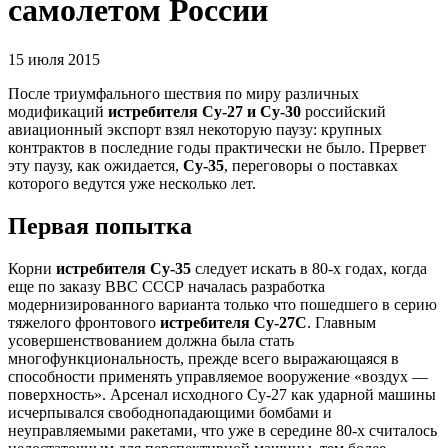
самолетом России
15 июля 2015
После триумфального шествия по миру различных
модификаций
истребителя Су-27 и Су-30
российский
авиационный экспорт взял некоторую паузу: крупных
контрактов в последние годы практически не было. Прервет
эту паузу, как ожидается,
Су-35
, переговоры о поставках
которого ведутся уже несколько лет.
Первая попытка
Корни
истребителя Су-35
следует искать в 80-х годах, когда
еще по заказу ВВС СССР началась разработка
модернизированного варианта только что пошедшего в серию
тяжелого фронтового
истребителя Су-27С
. Главным
усовершенствованием должна была стать
многофункциональность, прежде всего выражающаяся в
способности применять управляемое вооружение «воздух —
поверхность». Арсенал исходного Су-27 как ударной машины
исчерпывался свободнопадающими бомбами и
неуправляемыми ракетами, что уже в середине 80-х считалось