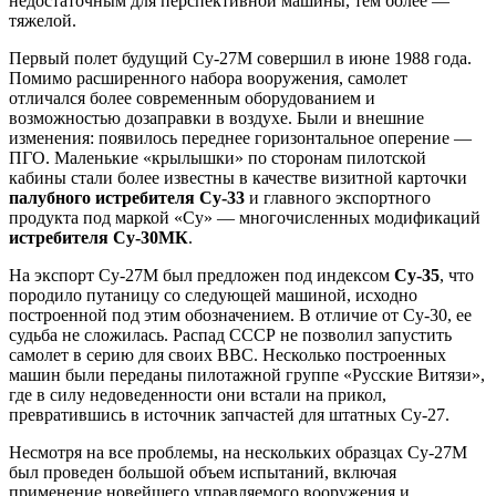
недостаточным для перспективной машины, тем более —
тяжелой.
Первый полет будущий Су-27М совершил в июне 1988 года.
Помимо расширенного набора вооружения, самолет
отличался более современным оборудованием и
возможностью дозаправки в воздухе. Были и внешние
изменения: появилось переднее горизонтальное оперение —
ПГО. Маленькие «крылышки» по сторонам пилотской
кабины стали более известны в качестве визитной карточки
палубного истребителя Су-33
и главного экспортного
продукта под маркой «Су» — многочисленных модификаций
истребителя Су-30МК
.
На экспорт Су-27М был предложен под индексом
Су-35
, что
породило путаницу со следующей машиной, исходно
построенной под этим обозначением. В отличие от Су-30, ее
судьба не сложилась. Распад СССР не позволил запустить
самолет в серию для своих ВВС. Несколько построенных
машин были переданы пилотажной группе «Русские Витязи»,
где в силу недоведенности они встали на прикол,
превратившись в источник запчастей для штатных Су-27.
Несмотря на все проблемы, на нескольких образцах Су-27М
был проведен большой объем испытаний, включая
применение новейшего управляемого вооружения и