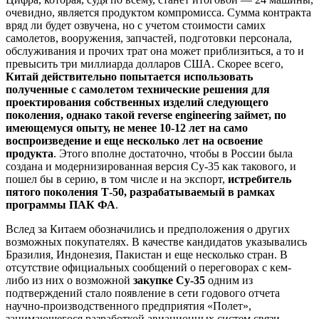
очевидно, является продуктом компромисса. Сумма контракта
вряд ли будет озвучена, но с учетом стоимости самих
самолетов, вооружения, запчастей, подготовки персонала,
обслуживания и прочих трат она может приблизиться, а то и
превысить три миллиарда долларов США. Скорее всего,
Китай действительно попытается использовать
полученные с самолетом технические решения для
проектирования собственных изделий следующего
поколения, однако такой reverse engineering займет, по
имеющемуся опыту, не менее 10-12 лет на само
воспроизведение и еще несколько лет на освоение
продукта
. Этого вполне достаточно, чтобы в России была
создана и модернизированная версия Су-35 как такового, и
пошел бы в серию, в том числе и на экспорт,
истребитель
пятого поколения Т-50, разрабатываемый в рамках
программы ПАК ФА
.
Вслед за Китаем обозначились и предположения о других
возможных покупателях. В качестве кандидатов указывались
Бразилия, Индонезия, Пакистан и еще несколько стран. В
отсутствие официальных сообщений о переговорах с кем-
либо из них о возможной
закупке Су-35
одним из
подтверждений стало появление в сети годового отчета
научно-производственного предприятия «Полет»,
занимающегося разработкой авиационных систем связи.