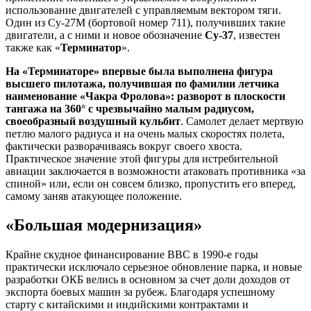
использование двигателей с управляемым вектором тяги.
Один из Су-27М (бортовой номер 711), получивших такие
двигатели, а с ними и новое обозначение
Су-37
, известен
также как «
Терминатор
».
На «Терминаторе» впервые была выполнена фигура
высшего пилотажа, получившая по фамилии летчика
наименование «Чакра Фролова»: разворот в плоскости
тангажа на 360° с чрезвычайно малым радиусом,
своеобразный воздушный кульбит
. Самолет делает мертвую
петлю малого радиуса и на очень малых скоростях полета,
фактически разворачиваясь вокруг своего хвоста.
Практическое значение этой фигуры для истребительной
авиации заключается в возможности атаковать противника «за
спиной» или, если он совсем близко, пропустить его вперед,
самому заняв атакующее положение.
«Большая модернизация»
Крайне скудное финансирование ВВС в 1990-е годы
практически исключало серьезное обновление парка, и новые
разработки ОКБ велись в основном за счет доли доходов от
экспорта боевых машин за рубеж. Благодаря успешному
старту с китайскими и индийскими контрактами и