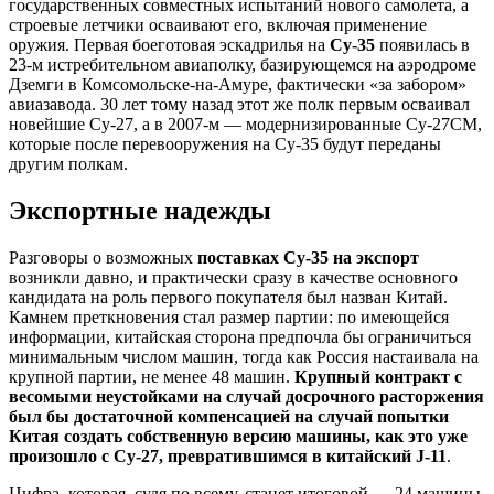
государственных совместных испытаний нового самолета, а
строевые летчики осваивают его, включая применение
оружия. Первая боеготовая эскадрилья на
Су-35
появилась в
23-м истребительном авиаполку, базирующемся на аэродроме
Дземги в Комсомольске-на-Амуре, фактически «за забором»
авиазавода. 30 лет тому назад этот же полк первым осваивал
новейшие Су-27, а в 2007-м — модернизированные Су-27СМ,
которые после перевооружения на Су-35 будут переданы
другим полкам.
Экспортные надежды
Разговоры о возможных
поставках Су-35 на экспорт
возникли давно, и практически сразу в качестве основного
кандидата на роль первого покупателя был назван Китай.
Камнем преткновения стал размер партии: по имеющейся
информации, китайская сторона предпочла бы ограничиться
минимальным числом машин, тогда как Россия настаивала на
крупной партии, не менее 48 машин.
Крупный контракт с
весомыми неустойками на случай досрочного расторжения
был бы достаточной компенсацией на случай попытки
Китая создать собственную версию машины, как это уже
произошло с Су-27, превратившимся в китайский J-11
.
Цифра, которая, судя по всему, станет итоговой — 24 машины,