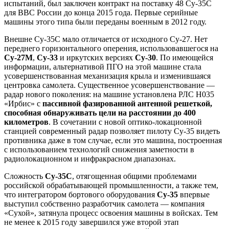
испытаний, был заключен контракт на поставку 48 Су-35С
для ВВС России до конца 2015 года. Первые серийные
машины этого типа были переданы военным в 2012 году.
Внешне Су-35С мало отличается от исходного Су-27. Нет
переднего горизонтального оперения, использовавшегося на
Су-27М
,
Су-33
и иркутских версиях
Су-30
. По имеющейся
информации, альтернативой ПГО на этой машине стала
усовершенствованная механизация крыла и изменившаяся
центровка самолета. Существенное усовершенствование —
радар нового поколения: на машине установлена РЛС Н035
«Ирбис» с
пассивной фазированной антенной решеткой,
способная обнаруживать цели на расстоянии до 400
километров
. В сочетании с новой оптико-локационной
станцией современный радар позволяет пилоту Су-35 видеть
противника даже в том случае, если это машина, построенная
с использованием технологий снижения заметности в
радиолокационном и инфракрасном диапазонах.
Сложность
Су-35С
, отягощенная общими проблемами
российской обрабатывающей промышленности, а также тем,
что интегратором бортового оборудования
Су-35
впервые
выступил собственно разработчик самолета — компания
«Сухой», затянула процесс освоения машины в войсках. Тем
не менее к 2015 году завершился уже второй этап