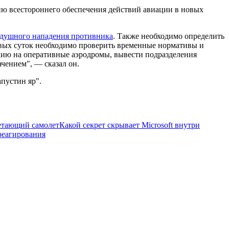
ию всестороннего обеспечения действий авиации в новых
здушного нападения противника
. Также необходимо определить
рвых суток необходимо проверить временные нормативы и
цию на оперативные аэродромы, вывести подразделения
чением", — сказал он.
пустин яр".
летающий самолет
Какой секрет скрывает Microsoft внутри
реагирования