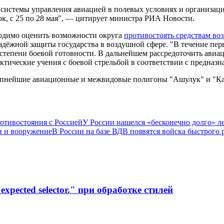
 системы управления авиацией в полевых условиях и организац
ок, с 25 по 28 мая", — цитирует министра РИА Новости.
ходимо оценить возможности округа
противостоять средствам во
адёжной защиты государства в воздушной сфере. "В течение пе
степени боевой готовности. В дальнейшем рассредоточить авиа
ические учения с боевой стрельбой в соответствии с предназна
упнейшие авиационные и межвидовые полигоны "Ашулук" и "Ка
отивостояния с Россией
У России нашелся «бесконечно долго» 
и и вооружение
В России на базе ВДВ появятся войска быстрого 
xpected selector." при обработке стилей