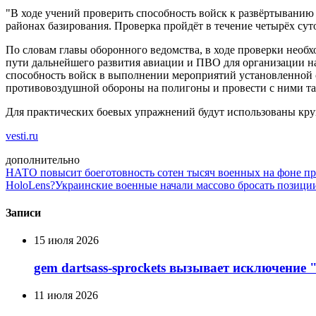
"В ходе учений проверить способность войск к развёртыванию
районах базирования. Проверка пройдёт в течение четырёх сут
По словам главы оборонного ведомства, в ходе проверки необ
пути дальнейшего развития авиации и ПВО для организации н
способность войск в выполнении мероприятий установленной 
противовоздушной обороны на полигоны и провести с ними такт
Для практических боевых упражнений будут использованы кр
vesti.ru
дополнительно
НАТО повысит боеготовность сотен тысяч военных на фоне пр
HoloLens?
Украинские военные начали массово бросать позици
Записи
15 июля 2026
gem dartsass-sprockets вызывает исключение "e
11 июля 2026