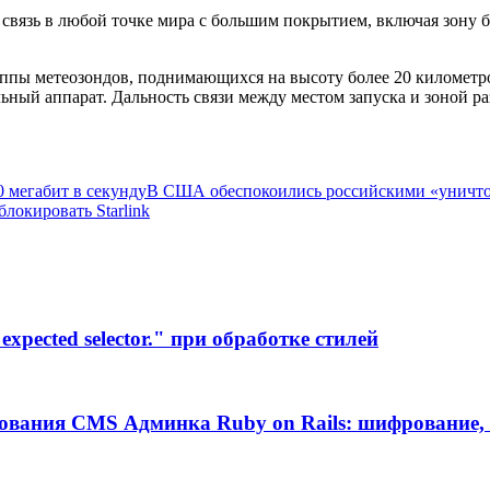
 связь в любой точке мира с большим покрытием, включая зону 
руппы метеозондов, поднимающихся на высоту более 20 километр
ьный аппарат. Дальность связи между местом запуска и зоной р
 мегабит в секунду
В США обеспокоились российскими «уничтож
локировать Starlink
xpected selector." при обработке стилей
ования CMS Админка Ruby on Rails: шифрование, 