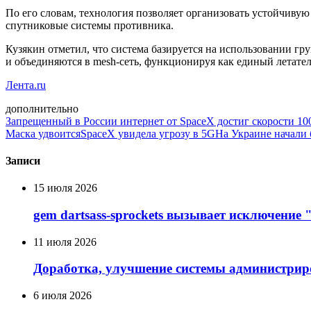
По его словам, технология позволяет организовать устойчивую
спутниковые системы противника.
Кузякин отметил, что система базируется на использовании г
и объединяются в mesh-сеть, функционируя как единый летател
Лента.ru
дополнительно
Запрещенный в России интернет от SpaceX достиг скорости 100
Маска удвоится
SpaceX увидела угрозу в 5G
На Украине начали б
Записи
15 июля 2026
gem dartsass-sprockets вызывает исключение "e
11 июля 2026
Доработка, улучшение системы администрир
6 июля 2026