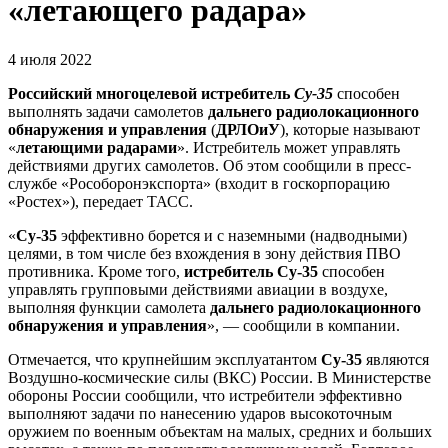
«летающего радара»
4 июля 2022
Российский многоцелевой истребитель
Су-35
способен
выполнять задачи самолетов
дальнего радиолокационного
обнаружения и управления
(
ДРЛОиУ
), которые называют
«
летающими радарами
». Истребитель может управлять
действиями других самолетов. Об этом сообщили в пресс-
службе «Рособоронэкспорта» (входит в госкорпорацию
«Ростех»), передает ТАСС.
«
Су-35
эффективно борется и с наземными (надводными)
целями, в том числе без вхождения в зону действия ПВО
противника. Кроме того,
истребитель Су-35
способен
управлять групповыми действиями авиации в воздухе,
выполняя функции самолета
дальнего радиолокационного
обнаружения и управления
», — сообщили в компании.
Отмечается, что крупнейшим эксплуатантом
Су-35
являются
Воздушно-космические силы (ВКС) России. В Министерстве
обороны России сообщили, что истребители эффективно
выполняют задачи по нанесению ударов высокоточным
оружием по военным объектам на малых, средних и больших