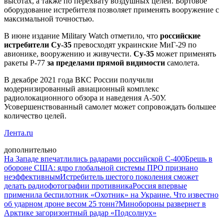
высотах, а также по перехвату воздушных целей. Бортовое
оборудование истребителя позволяет применять вооружение с
максимальной точностью.
В июне издание Military Watch отметило, что
российские
истребители Су-35
превосходят украинские МиГ-29 по
авионике, вооружению и живучести.
Су-35
может применять
ракеты Р-77
за пределами прямой видимости
самолета.
В декабре 2021 года ВКС России получили
модернизированный авиационный комплекс
радиолокационного обзора и наведения А-50У.
Усовершенствованный самолет может сопровождать большее
количество целей.
Лента.ru
дополнительно
На Западе впечатлились радарами российской С-400
Брешь в
обороне США: ядро глобальной системы ПРО признано
неэффективным
Истребитель шестого поколения сможет
делать радиофотографии противника
Россия впервые
применила беспилотник «Охотник» на Украине. Что известно
об ударном дроне весом 25 тонн?
Минобороны развернет в
Арктике загоризонтный радар «Подсолнух»