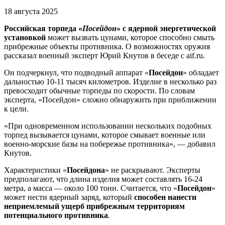
18 августа 2025
Российская торпеда «
Посейдон
» с ядерной энергетической
установкой
может вызвать цунами, которое способно смыть
прибрежные объекты противника. О возможностях оружия
рассказал военный эксперт Юрий Кнутов в беседе с aif.ru.
Он подчеркнул, что подводный аппарат «
Посейдон
» обладает
дальностью 10-11 тысяч километров. Изделие в несколько раз
превосходит обычные торпеды по скорости. По словам
эксперта, «Посейдон» сложно обнаружить при приближении
к цели.
«При одновременном использовании нескольких подобных
торпед вызывается цунами, которое смывает военные или
военно-морские базы на побережье противника», — добавил
Кнутов.
Характеристики «
Посейдона
» не раскрывают. Эксперты
предполагают, что длина изделия может составлять 16-24
метра, а масса — около 100 тонн. Считается, что «
Посейдон
»
может нести ядерный заряд, который
способен нанести
неприемлемый ущерб прибрежным территориям
потенциального противника
.