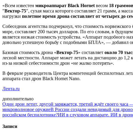
«Всем известен
микроаппарат Black Hornet
весом
18 граммо
"
Вектор-75
", сухая масса которого составляет 21 грамм, а ма
нагрузки
полетное время дрона составляет от четырех до се
Собеседник агентства подчеркнул, что стоимость норвежского
мире, составляет 200 тысяч долларов. По его словам, в буду
является низкая стоимость устройства. «Аппарат подобного н
довольно успешную борьбу с подобными БПЛА», — добавил о
Базовая стоимость дрона «
Вектор-75
» составляет
около 70 тыс
лесной местности. Аппарат может летать на дистанцию до 1,2 к
из-за низкой себестоимости дрон «не жалко потерять».
В феврале руководитель Центра компетенций беспилотных ле
аппарата стал дрон Black Hornet Nano.
Лента.ru
дополнительно
Один дрон летит, другой заряжается, третий ждёт своего часа 
микроволновое оружие
В России создали невидимый для дрон
российском беспилотнике?
ИИ в слуховом аппарате. ИИ в дроне
Записи