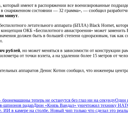
в
, который имеют в распоряжении все военизированные подраз
сса в снаряженном состоянии — 32 грамма», — сообщил разработч
ми минут
.
 беспилотного летательного аппарата (БПЛА) Black Hornet, ко
щем концепция ОКБ «Беспилотного авиастроения» может заменить
азначения должен быть в большей степени одноразовым, так как
н.
яч рублей
, но может меняться в зависимости от конструкции ра
илометра от точки взлета, а на удалении более 15 метров от че
тательных аппаратов Денис Котин сообщил, что инженеры цент
— бронемашины теперь не останутся без глаз ни на секунду
Один 
ов-шпионов радар
Дрон «Князь Вандал» уничтожил технику НАТО
. ИИ в камере на столбе. Новый чип только что сделал это реал