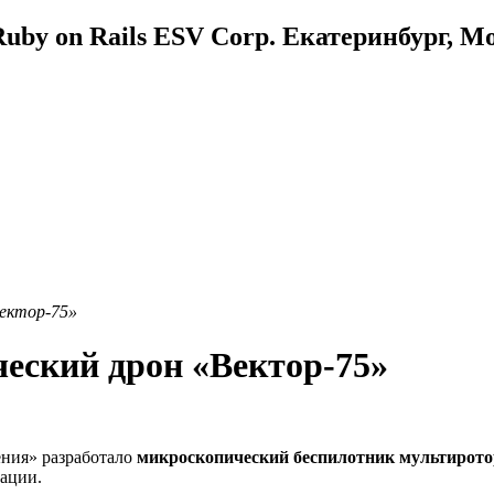
uby on Rails ESV Corp. Екатеринбург, М
Вектор-75»
ческий дрон «Вектор-75»
ения» разработало
микроскопический беспилотник мультирото
ации.