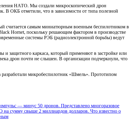
деления НАТО. Мы создали микроскопический дрон
ик. В ОКБ отметили, что в зависимости от типа полезной
торый считается самым миниатюрным военным беспилотником в
 Black Hornet, поскольку решающим фактором в производстве
 современные системы РЭБ (радиоэлектронной борьбы) ведут
мы и защитного каркаса, который применяют в застройке или
ловека дрон почти не слышен. В организации подчеркнули, что
ра разработали микробеспилотник «Шмель». Прототипом
импульс — минус 50 дронов. Представлено многоразовое
 на сумму свыше 2 миллиардов долларов. Что известно о
ьным