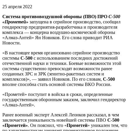
25 апреля 2022
Система противовоздушной обороны (ПВО) ПРО
С-500
«Прометей»
запущена в серийное производство, сообщил
гендиректор предприятия-разработчика и производителя
комплекса — концерна воздушно-космической обороны
«Алмаз-Антей» Ян Новиков. Его слова приводит РИА
Новости.
«В настоящее время организовано серийное производство
системы
С-500
с использованием последних достижений
отечественной науки и техники. Боевые возможности этой
системы существенно превосходят возможности ранее
созданных ЗРС и ЗРК (зенитно-ракетных систем и
комплексов)», — заявил Новиков. По его словам,
С-500
вполне способна стать основой системы ВКО России.
«Прометей» поступит в войска в сроки, определенные
государственным оборонным заказом, заключил гендиректор
«Алмаз-Антей».
Ранее военный эксперт Алексей Леонков рассказал, в чем
заключается уникальность новейшей системы ПВО
С-500
«Прометей»
. Он пояснил, что «
Прометей
» уникален тем, что
по характеристикам занимает промежуточное положение