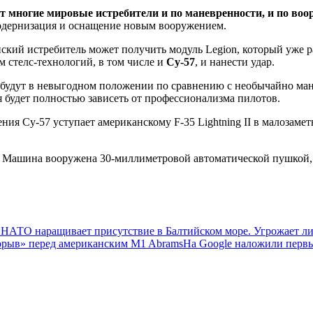
ит многие мировые истребители и по маневренности, и по во
модернизация и оснащение новым вооружением.
канский истребитель может получить модуль Legion, который уже 
 стелс-технологий, в том числе и
Су-57
, и нанести удар.
C будут в невыгодном положении по сравнению с необычайно м
 будет полностью зависеть от профессионализма пилотов.
ния Су-57 уступает американскому F-35 Lightning II в малозаметн
. Машина вооружена 30-миллиметровой автоматической пушкой, м
. НАТО наращивает присутствие в Балтийском море. Угрожает ли
орыв» перед американским M1 Abrams
На Google наложили первы