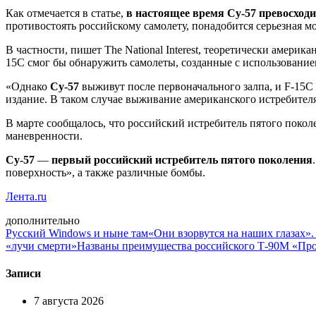
Как отмечается в статье,
в настоящее время Су-57 превосход
противостоять российскому самолету, понадобится серьезная 
В частности, пишет The National Interest, теоретически амери
15C смог бы обнаружить самолеты, созданные с использованием
«Однако
Су-57
выживут после первоначального залпа, и F-15
издание. В таком случае выживание американского истребителя
В марте сообщалось, что российский истребитель пятого поколе
маневренности.
Су-57
—
первый российский истребитель пятого поколения
поверхность», а также различные бомбы.
Лента.ru
дополнительно
Русский Windows и ныне там
«Они взорвутся на наших глазах»
«лучи смерти»
Названы преимущества российского Т-90М «Пр
Записи
7 августа 2026