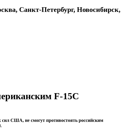
осква, Санкт-Петербург, Новосибирск,
американским F-15C
х сил США, не смогут противостоять российским
t.