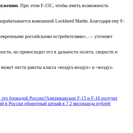
оружению
. При этом F-15C, чтобы иметь возможность
разрабатывается компанией Lockheed Martin. Благодаря ему F-
аневренными российскими истребителями», — уточняет
ости, но превосходит его в дальности полета, скорости и
ожет нести ракеты класса «воздух-воздух» и «воздух-
 это блокадой России?
Американские F-15 и F-16 получат
й в России оборотный штраф в 7,2 миллиарда рублей