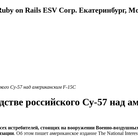
uby on Rails ESV Corp. Екатеринбург, М
кого Су-57 над американским F-15C
дстве российского Су-57 над 
всех истребителей, стоящих на вооружении Военно-воздушны
изации
. Об этом пишет американское издание The National Interes