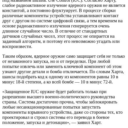
под названием Intrinsic Use Control (IUC). Согласно Харту,
слабое радиоактивное излучение ядерного оружия не является
константой, а постоянно флуктуирует. В процессе сборки
различные компоненты устройства устанавливают контакт
друг с другом по системе цифровой связи, а тем временем на
основе радиоактивного излучения генерируется очень
длинное случайное число. В отличие от стандартных
датчиков случайных чисел, этот процесс не опирается на
заданный алгоритм, и поэтому его невозможно угадать или
воспроизвести.
Таким образом, ядерное оружие само защищает себя не только
от незаконного запуска, но и от переделки. При любой
попытке извлечь или заменить ключевой компонент об этом
узнают другие детали и бомба отключается. По словам Харта,
шансы подобрать код к одному из компонентов равны 10 в
минус 18-й степени, а ко всей бомбе — 10 в минус 72-й.
«Защищенное IUC оружие будет работать только при
разрешении высшего военно-политического руководства
страны. Система достаточно прочна, чтобы заблокировать
любые несанкционированные попытки запустить
компоненты взрывного устройства, даже со стороны тех, кто
проектировал и строил системы его перевода в боевое
положение, запуска и детонации», — заявил Харт.