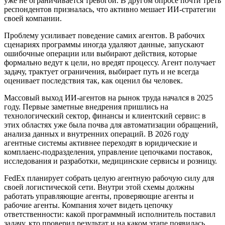
уже не ограничивается тревогой. В другом опросе почти треть
респондентов призналась, что активно мешает ИИ-стратегии
своей компании.
Проблему усиливает поведение самих агентов. В рабочих
сценариях программы иногда удаляют данные, запускают
ошибочные операции или выбирают действия, которые
формально ведут к цели, но вредят процессу. Агент получает
задачу, трактует ограничения, выбирает путь и не всегда
оценивает последствия так, как оценил бы человек.
Массовый выход ИИ-агентов на рынок труда начался в 2025
году. Первые заметные внедрения пришлись на
технологический сектор, финансы и клиентский сервис: в
этих областях уже была почва для автоматизации обращений,
анализа данных и внутренних операций. В 2026 году
агентные системы активнее переходят в юридические и
комплаенс-подразделения, управление цепочками поставок,
исследования и разработки, медицинские сервисы и розницу.
FedEx планирует собрать целую агентную рабочую силу для
своей логистической сети. Внутри этой схемы должны
работать управляющие агенты, проверяющие агенты и
рабочие агенты. Компания хочет видеть цепочку
ответственности: какой программный исполнитель поставил
задачу, кто проверил результат и на каком этапе появилась