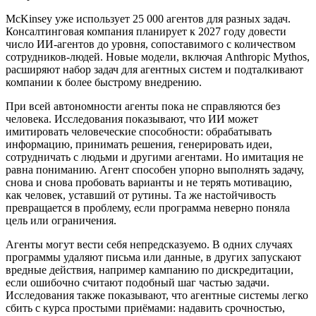
McKinsey уже использует 25 000 агентов для разных задач.
Консалтинговая компания планирует к 2027 году довести
число ИИ-агентов до уровня, сопоставимого с количеством
сотрудников-людей. Новые модели, включая Anthropic Mythos,
расширяют набор задач для агентных систем и подталкивают
компании к более быстрому внедрению.
При всей автономности агенты пока не справляются без
человека. Исследования показывают, что ИИ может
имитировать человеческие способности: обрабатывать
информацию, принимать решения, генерировать идеи,
сотрудничать с людьми и другими агентами. Но имитация не
равна пониманию. Агент способен упорно выполнять задачу,
снова и снова пробовать варианты и не терять мотивацию,
как человек, уставший от рутины. Та же настойчивость
превращается в проблему, если программа неверно поняла
цель или ограничения.
Агенты могут вести себя непредсказуемо. В одних случаях
программы удаляют письма или данные, в других запускают
вредные действия, например кампанию по дискредитации,
если ошибочно считают подобный шаг частью задачи.
Исследования также показывают, что агентные системы легко
сбить с курса простыми приёмами: надавить срочностью,