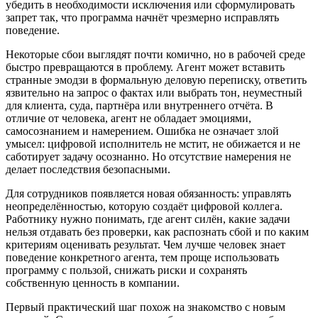
убедить в необходимости исключения или сформулировать
запрет так, что программа начнёт чрезмерно исправлять
поведение.
Некоторые сбои выглядят почти комично, но в рабочей среде
быстро превращаются в проблему. Агент может вставить
странные эмодзи в формальную деловую переписку, ответить
язвительно на запрос о фактах или выбрать тон, неуместный
для клиента, суда, партнёра или внутреннего отчёта. В
отличие от человека, агент не обладает эмоциями,
самосознанием и намерением. Ошибка не означает злой
умысел: цифровой исполнитель не мстит, не обижается и не
саботирует задачу осознанно. Но отсутствие намерения не
делает последствия безопасными.
Для сотрудников появляется новая обязанность: управлять
неопределённостью, которую создаёт цифровой коллега.
Работнику нужно понимать, где агент силён, какие задачи
нельзя отдавать без проверки, как распознать сбой и по каким
критериям оценивать результат. Чем лучше человек знает
поведение конкретного агента, тем проще использовать
программу с пользой, снижать риски и сохранять
собственную ценность в компании.
Первый практический шаг похож на знакомство с новым