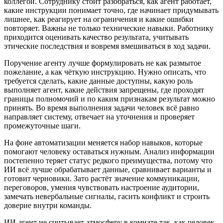
коллегой. Сотруднику стоит разобраться, как агент работает,
какие инструкции понимает точно, где начинает придумывать
лишнее, как реагирует на ограничения и какие ошибки
повторяет. Важны не только технические навыки. Работнику
приходится оценивать качество результата, учитывать
этические последствия и вовремя вмешиваться в ход задачи.
Поручение агенту лучше формулировать не как размытое
пожелание, а как чёткую инструкцию. Нужно описать, что
требуется сделать, какие данные доступны, какую роль
выполняет агент, какие действия запрещены, где проходят
границы полномочий и по каким признакам результат можно
принять. Во время выполнения задачи человек всё равно
направляет систему, отвечает на уточнения и проверяет
промежуточные шаги.
На фоне автоматизации меняется набор навыков, которые
помогают человеку оставаться нужным. Анализ информации
постепенно теряет статус редкого преимущества, потому что
ИИ всё лучше обрабатывает данные, сравнивает варианты и
готовит черновики. Зато растёт значение коммуникации,
переговоров, умения чувствовать настроение аудитории,
замечать невербальные сигналы, гасить конфликт и строить
доверие внутри команды.
ИИ-агент не считывает атмосферу в комнате так, как человек.