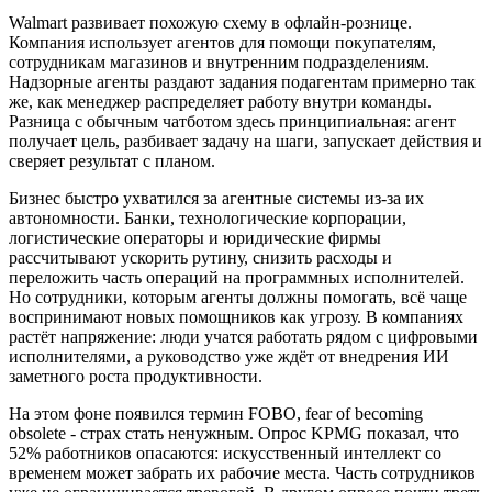
Walmart развивает похожую схему в офлайн-рознице.
Компания использует агентов для помощи покупателям,
сотрудникам магазинов и внутренним подразделениям.
Надзорные агенты раздают задания подагентам примерно так
же, как менеджер распределяет работу внутри команды.
Разница с обычным чатботом здесь принципиальная: агент
получает цель, разбивает задачу на шаги, запускает действия и
сверяет результат с планом.
Бизнес быстро ухватился за агентные системы из-за их
автономности. Банки, технологические корпорации,
логистические операторы и юридические фирмы
рассчитывают ускорить рутину, снизить расходы и
переложить часть операций на программных исполнителей.
Но сотрудники, которым агенты должны помогать, всё чаще
воспринимают новых помощников как угрозу. В компаниях
растёт напряжение: люди учатся работать рядом с цифровыми
исполнителями, а руководство уже ждёт от внедрения ИИ
заметного роста продуктивности.
На этом фоне появился термин FOBO, fear of becoming
obsolete - страх стать ненужным. Опрос KPMG показал, что
52% работников опасаются: искусственный интеллект со
временем может забрать их рабочие места. Часть сотрудников