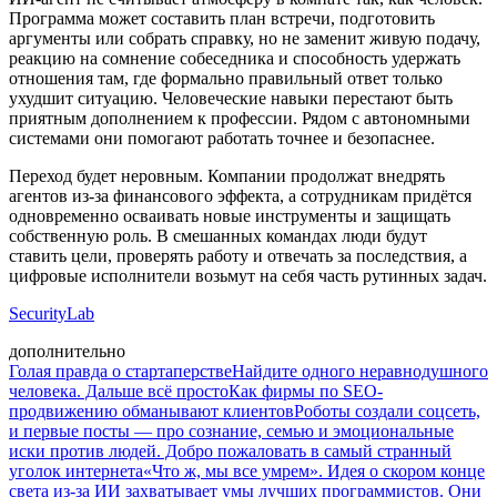
Программа может составить план встречи, подготовить
аргументы или собрать справку, но не заменит живую подачу,
реакцию на сомнение собеседника и способность удержать
отношения там, где формально правильный ответ только
ухудшит ситуацию. Человеческие навыки перестают быть
приятным дополнением к профессии. Рядом с автономными
системами они помогают работать точнее и безопаснее.
Переход будет неровным. Компании продолжат внедрять
агентов из-за финансового эффекта, а сотрудникам придётся
одновременно осваивать новые инструменты и защищать
собственную роль. В смешанных командах люди будут
ставить цели, проверять работу и отвечать за последствия, а
цифровые исполнители возьмут на себя часть рутинных задач.
SecurityLab
дополнительно
Голая правда о стартаперстве
Найдите одного неравнодушного
человека. Дальше всё просто
Как фирмы по SEO-
продвижению обманывают клиентов
Роботы создали соцсеть,
и первые посты — про сознание, семью и эмоциональные
иски против людей. Добро пожаловать в самый странный
уголок интернета
«Что ж, мы все умрем». Идея о скором конце
света из-за ИИ захватывает умы лучших программистов. Они