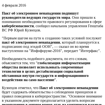
4 февраля 2016
Пакт об электронном ненападении подпишут
руководители ведущих государств мира
. Они пришли к
пониманию необходимости правового регулирования в сфере
кибербезопасности
, сообщил начальник управления Генштаба
ВС РФ Юрий Кузнецов.
"Первым шагом на пути к созданию таких условий послужит
пакт об электронном ненападении
, который планируется к
подписанию под эгидой ООН", — сказал он во время
выступлении на "Инфофоруме-2016", передает "Интерфакс".
Необходимость подобного документа, по его словам,
объясняется тем, что "
глобализация информатизации
общества позволяет использовать современные
технологии в целях дестабилизации социальной
обстановки внутри государств и информационного
воздействия на само население
".
Кузнецов отметил, что
Пакт об электронном ненападении
будет содержать обязательства о соблюдении принципов и
правил поведения в киберпространстве. "Основное внимание
в указанном документе предполагается уделить вопросам
недопущения в мирное время атак на критически важные