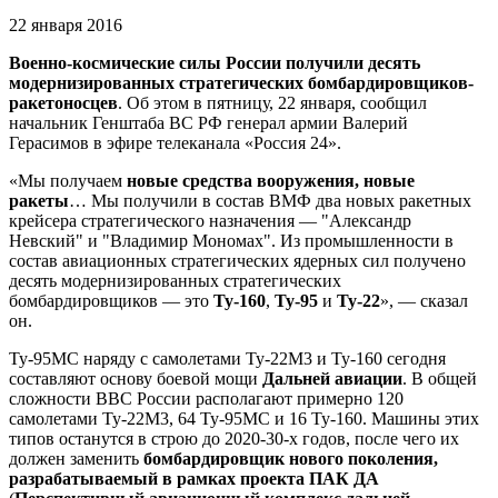
22 января 2016
Военно-космические силы России получили десять
модернизированных стратегических бомбардировщиков-
ракетоносцев
. Об этом в пятницу, 22 января, сообщил
начальник Генштаба ВС РФ генерал армии Валерий
Герасимов в эфире телеканала «Россия 24».
«Мы получаем
новые средства вооружения, новые
ракеты
… Мы получили в состав ВМФ два новых ракетных
крейсера стратегического назначения — "Александр
Невский" и "Владимир Мономах". Из промышленности в
состав авиационных стратегических ядерных сил получено
десять модернизированных стратегических
бомбардировщиков — это
Ту-160
,
Ту-95
и
Ту-22
», — сказал
он.
Ту-95МС наряду с самолетами Ту-22М3 и Ту-160 сегодня
составляют основу боевой мощи
Дальней авиации
. В общей
сложности ВВС России располагают примерно 120
самолетами Ту-22М3, 64 Ту-95МС и 16 Ту-160. Машины этих
типов останутся в строю до 2020-30-х годов, после чего их
должен заменить
бомбардировщик нового поколения,
разрабатываемый в рамках проекта ПАК ДА