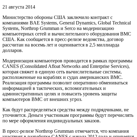
21 августа 2014
Министерство обороны США заключило контракт с
компаниями BAE Systems, General Dynamics, Global Technical
Systems, Northrop Grumman и Serco на модернизацию
компьютерных сетей и вычислительного оборудования ВМС
США. Как сообщается в пресс-релизе ведомства, договор
рассчитан на восемь лет и оценивается в 2,5 миллиарда
долларов.
Модернизация компьютеров проводится в рамках программы
CANES (Consolidated Afloat Networks and Enterprise Services),
которая свяжет в единую сеть вычислительные системы,
расположенные на кораблях и судах американских ВМС.
Реализация программы позволит оперативно обмениваться
информацией в тактических, вспомогательных и
административных целях и повысить уровень защиты
компьютеров ВМС от внешних угроз.
Как будут распределяться средства между подрядчиками, не
уточняется. Деньги участникам программы будут перечислять
по мере оформления индивидуальных заказов.
В пресс-релизе Northrop Grumman отмечается, что компания
участвует в разработке CANES с начала 2012 года и опирается