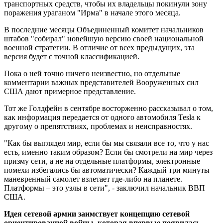
транспортных средств, чтобы их владельцы покинули зону
поражения ураганом "Ирма" в начале этого месяца.
В последние месяцы Объединенный комитет начальников
штабов "собирал" новейшую версию своей национальной
военной стратегии. В отличие от всех предыдущих, эта
версия будет с точной классификацией.
Пока о ней точно ничего неизвестно, но отдельные
комментарии важных представителей Вооруженных сил
США дают примерное представление.
Тот же Голдфейн в сентябре восторженно рассказывал о том,
как информация передается от одного автомобиля Tesla к
другому о препятствиях, проблемах и неисправностях.
"Как бы выглядел мир, если бы мы связали все то, что у нас
есть, именно таким образом? Если бы смотрели на мир через
призму сети, а не на отдельные платформы, электронные
помехи избегались бы автоматически? Каждый три минуты
маневренный самолет взлетает где-либо на планете.
Платформы – это узлы в сети", - заключил начальник ВВП
США.
Идея сетевой армии заимствует концепцию сетевой
ориентированной войны, которая впервые появилась