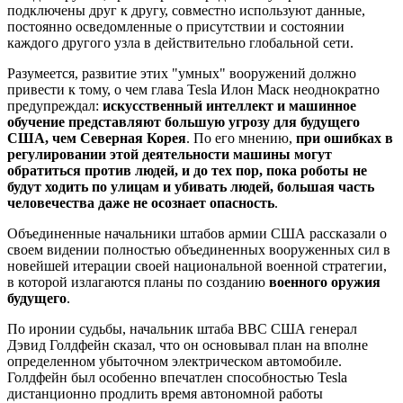
подключены друг к другу, совместно используют данные,
постоянно осведомленные о присутствии и состоянии
каждого другого узла в действительно глобальной сети.
Разумеется, развитие этих "умных" вооружений должно
привести к тому, о чем глава Tesla Илон Маск неоднократно
предупреждал:
искусственный интеллект и машинное
обучение представляют большую угрозу для будущего
США, чем Северная Корея
. По его мнению,
при ошибках в
регулировании этой деятельности машины могут
обратиться против людей, и до тех пор, пока роботы не
будут ходить по улицам и убивать людей, большая часть
человечества даже не осознает опасность
.
Объединенные начальники штабов армии США рассказали о
своем видении полностью объединенных вооруженных сил в
новейшей итерации своей национальной военной стратегии,
в которой излагаются планы по созданию
военного оружия
будущего
.
По иронии судьбы, начальник штаба ВВС США генерал
Дэвид Голдфейн сказал, что он основывал план на вполне
определенном убыточном электрическом автомобиле.
Голдфейн был особенно впечатлен способностью Tesla
дистанционно продлить время автономной работы