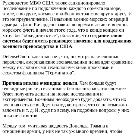
Руководство МВФ США также санкционировало
исследование по подключению каждого объекта на море,
земле, в воздухе, космосе и киберпространстве друг к другу. И
это не преувеличение. Начальник военно-морских операций
адмирал Джон Ричардсон заявил во время выставки военно-
морского флота в начале этого года, что в конце концов он
хотел бы "объединить все", объяснив, что
создание такой
системы будет иметь решающее значение для поддержания
военного превосходства в США
.
DefenseOne также отмечает, что, несмотря на очевидные
параллели, американские военачальники ненавидят сравнение
между их любимыми технологическими проектами и
сюжетом франшизы "Терминатор".
Причина вполне очевидна: деньги
. Чем больше будут
очевидные риски, связанные с безопасностью, тем сложнее
будет получить деньги на новые исследования и
эксперименты. Военным необходимо будет доказать, что их
военная сеть не выйдет из-под контроля, что ее невозможно
взломать и т. д. И, судя по всему, на подобные вопросы у них
пока нет ответов.
Между тем, учитывая щедрость Дональда Трампа в
отношении армии, у них не так уж много времени, чтобы