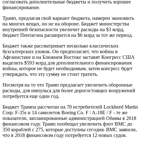
согласовать дополнительные бюджеты и получить хорошее
финансирование.
Трамп, предлагая свой вариант бюджета, намерен экономить
на многих вещах, но не на обороне. Бюджет министерства
внутренней безопасности увеличит расходы на $3 млрд,
бюджет Пентагона расширится на $6 млрд за тот же период.
Бюджет также рассматривает несколько классических
бухгалтерских уловок. Он предполагает, что войны в
Афганистане и на Ближнем Востоке заставят Конгресс США
выделить $593 млрд для дополнительного финансирования
войны, которое не будет необходимым, затем конгресс будет
утверждать, что эту сумму не стоит тратить.
Несмотря на то что Трамп предлагает увеличить оборонные
расходы, для импульса для более дорогостоящих вооружений
потребуется еще один год.
Бюджет Трампа рассчитан на 70 истребителей Lockheed Martin
Corp. F-35s и 14 самолетов Boeing Co. F / A-18E / F - те же
показатели, запланированные администрацией Обамы в 2018
финансовом году. Трамп пообещал увеличить флот ВМС до
350 кораблей с 275, которые доступны сегодня. ВМС заявили,
что в 2018 финансовом году потребуется 12 новых судов.