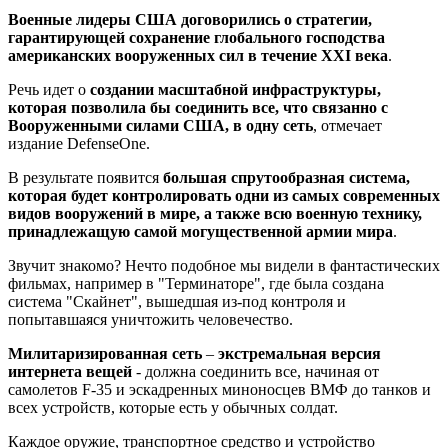
Военные лидеры США договорились о стратегии,
гарантирующей сохранение глобального господства
американских вооруженных сил в течение XXI века
.
Речь идет о
создании масштабной инфраструктуры,
которая позволила бы соединить все, что связанно с
Вооруженными силами США, в одну сеть
, отмечает
издание DefenseOne.
В результате появится
большая спрутообразная система,
которая будет контролировать одни из самых современных
видов вооружений в мире, а также всю военную технику,
принадлежащую самой могущественной армии мира
.
Звучит знакомо? Нечто подобное мы видели в фантастических
фильмах, например в "Терминаторе", где была создана
система "Скайнет", вышедшая из-под контроля и
попытавшаяся уничтожить человечество.
Милитаризированная сеть
–
экстремальная версия
интернета вещей
- должна соединить все, начиная от
самолетов F-35 и эскадренных миноносцев ВМФ до танков и
всех устройств, которые есть у обычных солдат.
Каждое оружие, транспортное средство и устройство