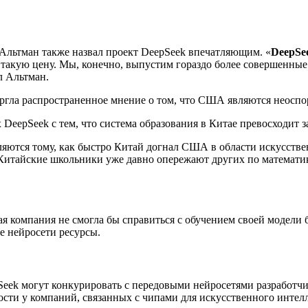
Альтман также назвал проект DeepSeek впечатляющим. «
DeepSe
 такую цену. Мы, конечно, выпустим гораздо более совершенные
л Альтман.
ргла распространенное мнение о том, что США являются неоспо
х DeepSeek с тем, что система образования в Китае превосходит 
ляются тому, как быстро Китай догнал США в области искусстве
. Китайские школьники уже давно опережают других по матема
я компания не смогла бы справиться с обучением своей модели 
е нейросети ресурсы.
epSeek могут конкурировать с передовыми нейросетями разработ
ости у компаний, связанных с чипами для искусственного интелл