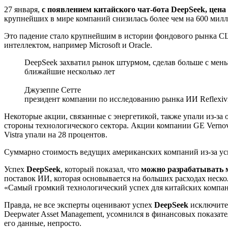
27 января,
с появлением китайского чат-бота DeepSeek, цена
крупнейших в мире компаний снизилась более чем на 600 милл
Это падение стало крупнейшим в истории фондового рынка СШ
интеллектом, например Microsoft и Oracle.
DeepSeek захватил рынок штурмом, сделав больше с мень
ближайшие несколько лет
Джузеппе Сетте
президент компании по исследованию рынка ИИ Reflexivi
Некоторые акции, связанные с энергетикой, также упали из-за
стороны технологического сектора. Акции компании GE Vernova
Vistra упали на 28 процентов.
Суммарно стоимость ведущих американских компаний из-за усп
Успех
DeepSeek
, который показал, что
можно разрабатывать 
поставок ИИ, которая основывается на больших расходах неск
«Самый громкий технологический успех для китайских компа
Правда, не все эксперты оценивают успех
DeepSeek
исключите
Deepwater Asset Management, усомнился в финансовых показател
его данные, непросто.