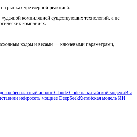
 на рынках чрезмерной реакцией.
го «удачной компиляцией существующих технологий, а не
огических компаниях.
с исходным кодом и весами — ключевыми параметрами,
делал бесплатный аналог Claude Code на китайской модели
Вы
дставили нейросеть мощнее DeepSeek
Китайская модель ИИ