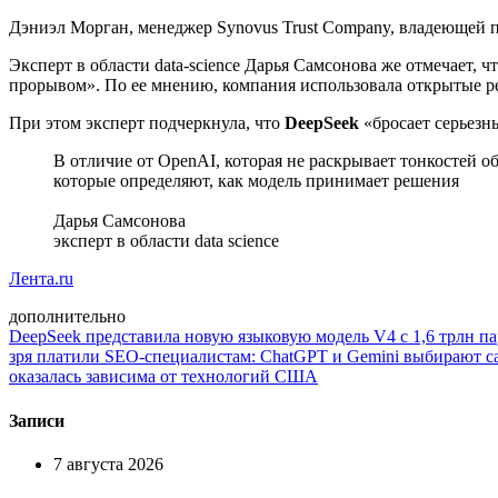
Дэниэл Морган, менеджер Synovus Trust Company, владеющей п
Эксперт в области data-science Дарья Самсонова же отмечает,
прорывом». По ее мнению, компания использовала открытые р
При этом эксперт подчеркнула, что
DeepSeek
«бросает серьезн
В отличие от OpenAI, которая не раскрывает тонкостей 
которые определяют, как модель принимает решения
Дарья Самсонова
эксперт в области data science
Лента.ru
дополнительно
DeepSeek представила новую языковую модель V4 с 1,6 трлн п
зря платили SEO-специалистам: ChatGPT и Gemini выбирают с
оказалась зависима от технологий США
Записи
7 августа 2026