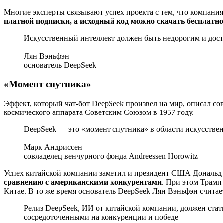
Многие эксперты связывают успех проекта с тем, что компания
платной подписки, а исходный код можно скачать бесплатно
Искусственный интеллект должен быть недорогим и дос
Лян Вэньфэн
основатель DeepSeek
«Момент спутника»
Эффект, который чат-бот DeepSeek произвел на мир, описал с
космического аппарата Советским Союзом в 1957 году.
DeepSeek — это «момент спутника» в области искусстве
Марк Андриссен
совладелец венчурного фонда Andreessen Horowitz
Успех китайской компании заметил и президент США Дональд Т
сравнению с американскими конкурентами
. При этом Трамп
Китае. В то же время основатель DeepSeek Лян Вэньфэн считает
Релиз DeepSeek, ИИ от китайской компании, должен ста
сосредоточенными на конкуренции и победе