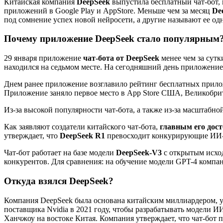
Китайская компания
DeepSeek
выпустила бесплатный чат-бот,
приложений в Google Play и AppStore. Меньше чем за месяц
De
под сомнение успех новой нейросети, а другие называют ее од
Почему приложение DeepSeek стало популярным
29 января приложение
чат-бота от DeepSeek
менее чем за сут
находился на седьмом месте. На сегодняшний день приложение
Днем ранее приложение возглавило рейтинг бесплатных прилож
Приложение заняло первое место в App Store США, Великобр
Из-за высокой популярности чат-бота, а также из-за масштабн
Как заявляют создатели китайского чат-бота,
главным его дос
утверждает, что
DeepSeek R1
превосходит конкурирующие ИИ-м
Чат-бот работает на базе модели
DeepSeek-V3
с открытым исход
конкурентов. Для сравнения: на обучение модели GPT-4 компа
Откуда взялся DeepSeek?
Компания DeepSeek была основана китайским миллиардером, 
поставщика Nvidia в 2021 году, чтобы разрабатывать модели И
Ханчжоу на востоке Китая. Компания утверждает, что чат-бот п