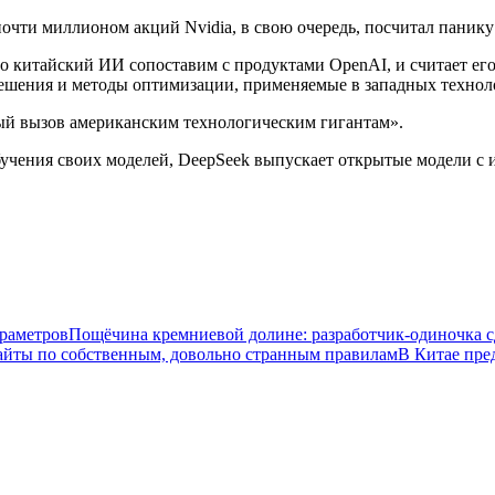
очти миллионом акций Nvidia, в свою очередь, посчитал панику
 что китайский ИИ сопоставим с продуктами OpenAI, и считает е
ешения и методы оптимизации, применяемые в западных технол
ый вызов американским технологическим гигантам».
обучения своих моделей, DeepSeek выпускает открытые модели 
араметров
Пощёчина кремниевой долине: разработчик-одиночка с
айты по собственным, довольно странным правилам
В Китае пре