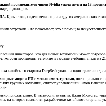
 акций производителя чипов Nvidia упала почти на 18 процен
иардов долларов.
А. Кроме того, подешевели акции и других американских техн
шими затратами. Это показывает, что с помощью искусственног
ty
 опасений инвесторов, что для новых технологий может потребов
, которая производит ветряные и газовые турбины, упали на 21 
еха китайского стартапа DeepSeek упала на один триллион долл
мощные модели ИИ с меньшими затратами
, потенциально сп
ольких крупных компаний, считает управляющий Union Bancaire P
ний»
льно положительно. В частности, аналитик Джин Мюнстер, уп
ях, на которые ссылаются разработчики китайского стартапа, ук