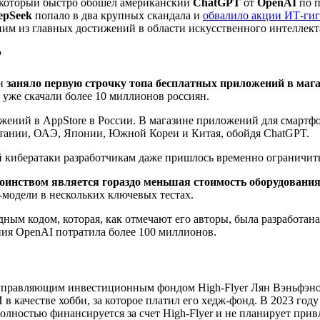
 который быстро обошел американский
ChatGPT
от
OpenAI
по п
epSeek
попало в два крупных скандала и
обвалило акции ИТ-гиг
ним из главных достижений в области искусственного интеллект
?
ки
заняло первую строчку топа бесплатных приложений в магаз
 уже скачали более 10 миллионов россиян.
ений в AppStore в России. В магазине приложений для смартфон
итании, ОАЭ, Японии, Южной Кореи и Китая, обойдя ChatGPT.
ой кибератаки разработчикам даже пришлось временно ограничит
тоинством является гораздо меньшая стоимость оборудования
одели в нескольких ключевых тестах.
ным кодом, которая, как отмечают его авторы, была разработана
ния OpenAI потратила более 100 миллионов.
управляющим инвестиционным фондом High-Flyer Лян Вэньфэно
И в качестве хобби, за которое платил его хедж-фонд. В 2023 го
олностью финансируется за счет High-Flyer и не планирует прив