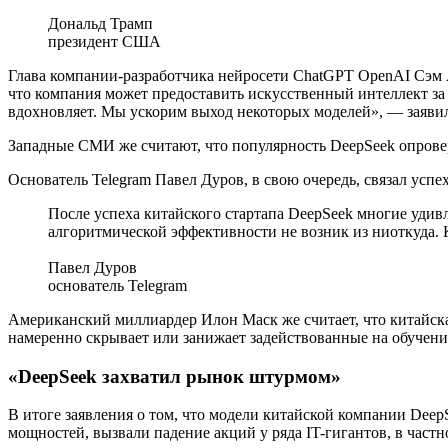
Дональд Трамп
президент США
Глава компании-разработчика нейросети ChatGPT OpenAI Сэм 
что компания может предоставить искусственный интеллект за
вдохновляет. Мы ускорим выход некоторых моделей», — заяви
Западные СМИ же считают, что популярность DeepSeek опрове
Основатель Telegram Павел Дуров, в свою очередь, связал успе
После успеха китайского стартапа DeepSeek многие удив
алгоритмической эффективности не возник из ниоткуда
Павел Дуров
основатель Telegram
Американский миллиардер Илон Маск же считает, что китайска
намеренно скрывает или занижает задействованные на обучени
«DeepSeek захватил рынок штурмом»
В итоге заявления о том, что модели китайской компании De
мощностей, вызвали падение акций у ряда IT-гигантов, в частн