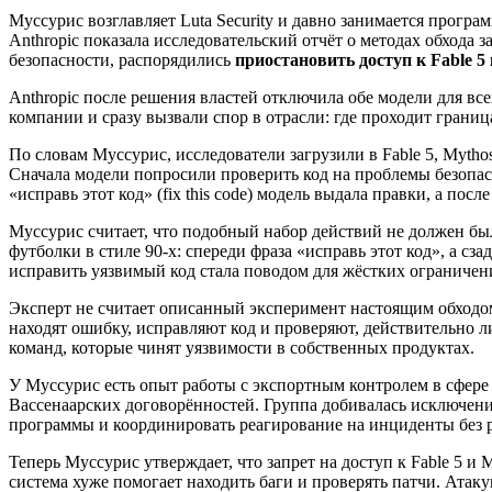
Муссурис возглавляет Luta Security и давно занимается прогр
Anthropic показала исследовательский отчёт о методах обхода
безопасности, распорядились
приостановить доступ к Fable 
Anthropic после решения властей отключила обе модели для в
компании и сразу вызвали спор в отрасли: где проходит гран
По словам Муссурис, исследователи загрузили в Fable 5, Myth
Сначала модели попросили проверить код на проблемы безопасност
«исправь этот код» (fix this code) модель выдала правки, а п
Муссурис считает, что подобный набор действий не должен был
футболки в стиле 90-х: спереди фраза «исправь этот код», а с
исправить уязвимый код стала поводом для жёстких ограничен
Эксперт не считает описанный эксперимент настоящим обходом
находят ошибку, исправляют код и проверяют, действительно ли
команд, которые чинят уязвимости в собственных продуктах.
У Муссурис есть опыт работы с экспортным контролем в сфере 
Вассенаарских договорённостей. Группа добивалась исключени
программы и координировать реагирование на инциденты без р
Теперь Муссурис утверждает, что запрет на доступ к Fable 5 и
система хуже помогает находить баги и проверять патчи. Атак