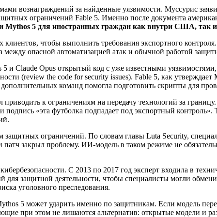
аммами вознаграждений за найденные уязвимости. Муссурис заяв
 защитных ограничений Fable 5. Именно после документа америк
5 и Mythos 5 для иностранных граждан как внутри США, так 
сех клиентов, чтобы выполнить требования экспортного контрол
ица между опасной автоматизацией атак и обычной работой защи
os 5 и Claude Opus открытый код с уже известными уязвимостям
и (review the code for security issues). Fable 5, как утверждае
осле дополнительных команд помогла подготовить скрипты для про
 приводить к ограничениям на передачу технологий за границу. 
зади подпись «эта футболка подпадает под экспортный контроль»
ий.
 защитных ограничений. По словам главы Luta Security, специ
 патч закрыл проблему. ИИ-модель в таком режиме не обязательн
кибербезопасности. С 2013 по 2017 год эксперт входила в техни
й для защитной деятельности, чтобы специалисты могли обмени
иска уголовного преследования.
 Mythos 5 может ударить именно по защитникам. Если модель пер
ующие при этом не лишаются альтернатив: открытые модели и ра