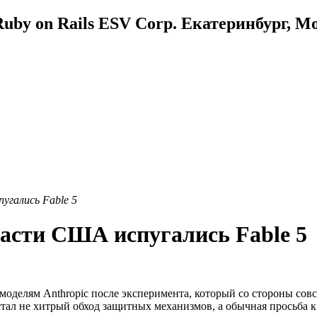
uby on Rails ESV Corp. Екатеринбург, М
угались Fable 5
ласти США испугались Fable 5
делям Anthropic после эксперимента, который со стороны совс
ал не хитрый обход защитных механизмов, а обычная просьба к 