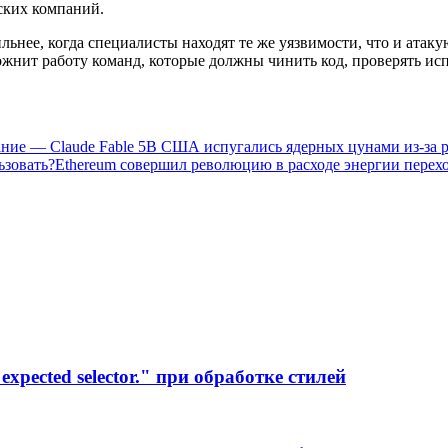
ских компаний.
льнее, когда специалисты находят те же уязвимости, что и ата
жнит работу команд, которые должны чинить код, проверять исп
ние — Claude Fable 5
В США испугались ядерных цунами из-за 
ьзовать?
Ethereum совершил революцию в расходе энергии перех
xpected selector." при обработке стилей