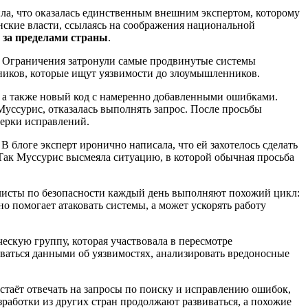
ила, что оказалась единственным внешним экспертом, которому
анские власти, ссылаясь на соображения национальной
и за пределами страны
.
я. Ограничения затронули самые продвинутые системы
тников, которые ищут уязвимости до злоумышленников.
и, а также новый код с намеренно добавленными ошибками.
т Муссурис, отказалась выполнять запрос. После просьбы
верки исправлений.
В блоге эксперт иронично написала, что ей захотелось сделать
. Так Муссурис высмеяла ситуацию, в которой обычная просьба
алисты по безопасности каждый день выполняют похожий цикл:
о помогает атаковать системы, а может ускорять работу
ческую группу, которая участвовала в пересмотре
ваться данными об уязвимостях, анализировать вредоносные
естаёт отвечать на запросы по поиску и исправлению ошибок,
зработки из других стран продолжают развиваться, а похожие