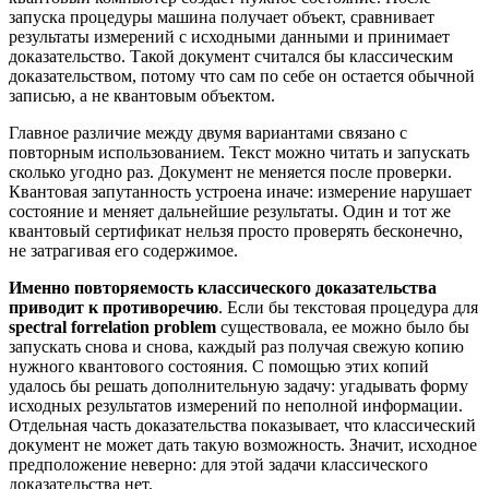
запуска процедуры машина получает объект, сравнивает
результаты измерений с исходными данными и принимает
доказательство. Такой документ считался бы классическим
доказательством, потому что сам по себе он остается обычной
записью, а не квантовым объектом.
Главное различие между двумя вариантами связано с
повторным использованием. Текст можно читать и запускать
сколько угодно раз. Документ не меняется после проверки.
Квантовая запутанность устроена иначе: измерение нарушает
состояние и меняет дальнейшие результаты. Один и тот же
квантовый сертификат нельзя просто проверять бесконечно,
не затрагивая его содержимое.
Именно повторяемость классического доказательства
приводит к противоречию
. Если бы текстовая процедура для
spectral forrelation problem
существовала, ее можно было бы
запускать снова и снова, каждый раз получая свежую копию
нужного квантового состояния. С помощью этих копий
удалось бы решать дополнительную задачу: угадывать форму
исходных результатов измерений по неполной информации.
Отдельная часть доказательства показывает, что классический
документ не может дать такую возможность. Значит, исходное
предположение неверно: для этой задачи классического
доказательства нет.