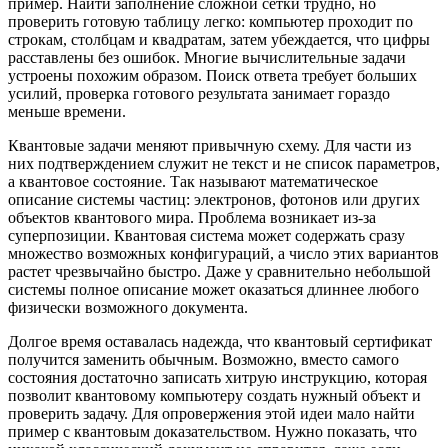
пример. Найти заполнение сложной сетки трудно, но
проверить готовую таблицу легко: компьютер проходит по
строкам, столбцам и квадратам, затем убеждается, что цифры
расставлены без ошибок. Многие вычислительные задачи
устроены похожим образом. Поиск ответа требует больших
усилий, проверка готового результата занимает гораздо
меньше времени.
Квантовые задачи меняют привычную схему. Для части из
них подтверждением служит не текст и не список параметров,
а квантовое состояние. Так называют математическое
описание системы частиц: электронов, фотонов или других
объектов квантового мира. Проблема возникает из-за
суперпозиции. Квантовая система может содержать сразу
множество возможных конфигураций, а число этих вариантов
растет чрезвычайно быстро. Даже у сравнительно небольшой
системы полное описание может оказаться длиннее любого
физически возможного документа.
Долгое время оставалась надежда, что квантовый сертификат
получится заменить обычным. Возможно, вместо самого
состояния достаточно записать хитрую инструкцию, которая
позволит квантовому компьютеру создать нужный объект и
проверить задачу. Для опровержения этой идеи мало найти
пример с квантовым доказательством. Нужно показать, что