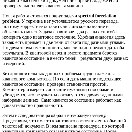
никакой классический документ не справится, даже если
проверку выполняет квантовая машина.
Новая работа строится вокруг задачи
spectral forrelation
problem
. У термина нет устоявшегося русского перевода,
поэтому корректнее оставить английское название и
объяснить смысл. Задача сравнивает два разных способа
измерить одно квантовое состояние. Удобная аналогия здесь
такая: есть предмет и две тени от света под разными углами.
По двум теням нужно понять, мог ли один предмет дать оба
результата. В квантовой версии вместо предмета берется
квантовое состояние, а вместо теней - результаты двух разных
измерений.
Без дополнительных данных проблема трудна даже для
квантового компьютера. Но если дать машине подходящее
квантовое состояние, проверка становится простой.
Компьютер измеряет состояние нужными способами и
убеждается, что результаты согласуются с двумя заданными
наборами данных. Само квантовое состояние работает как
доказательство правильности.
Затем исследователи разобрали возможную замену.
Представим, что вместо квантового состояния есть обычный
текстовый документ. В нем записана процедура, по которой
квантовый компьютер создает нужное состояние. После