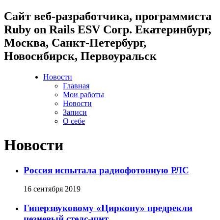
Cайт веб-разработчика, программиста
Ruby on Rails ESV Corp. Екатеринбург,
Москва, Санкт-Петербург,
Новосибирск, Первоуральск
Новости
Главная
Мои работы
Новости
Записи
О себе
Новости
Россия испытала радиофотонную РЛС
16 сентября 2019
Гиперзвуковому «Циркону» предрекли
цезиевый стелс-щит