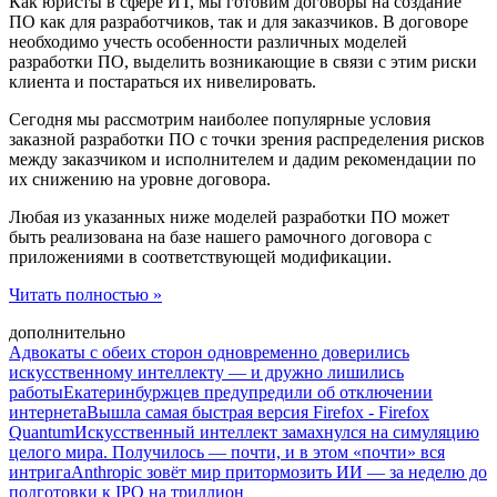
Как юристы в сфере ИТ, мы готовим договоры на создание
ПО как для разработчиков, так и для заказчиков. В договоре
необходимо учесть особенности различных моделей
разработки ПО, выделить возникающие в связи с этим риски
клиента и постараться их нивелировать.
Сегодня мы рассмотрим наиболее популярные условия
заказной разработки ПО с точки зрения распределения рисков
между заказчиком и исполнителем и дадим рекомендации по
их снижению на уровне договора.
Любая из указанных ниже моделей разработки ПО может
быть реализована на базе нашего рамочного договора с
приложениями в соответствующей модификации.
Читать полностью »
дополнительно
Адвокаты с обеих сторон одновременно доверились
искусственному интеллекту — и дружно лишились
работы
Екатеринбуржцев предупредили об отключении
интернета
Вышла самая быстрая версия Firefox - Firefox
Quantum
Искусственный интеллект замахнулся на симуляцию
целого мира. Получилось — почти, и в этом «почти» вся
интрига
Anthropic зовёт мир притормозить ИИ — за неделю до
подготовки к IPO на триллион