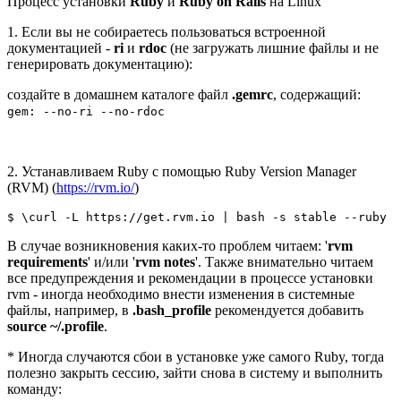
Процесс установки
Ruby
и
Ruby on Rails
на Linux
1. Если вы не собираетесь пользоваться встроенной
документацией -
ri
и
rdoc
(не загружать лишние файлы и не
генерировать документацию):
создайте в домашнем каталоге файл
.gemrc
, содержащий:
gem: --no-ri --no-rdoc
2. Устанавливаем Ruby с помощью Ruby Version Manager
(RVM) (
https://rvm.io/
)
$ \curl -L https://get.rvm.io | bash -s stable --ruby
В случае возникновения каких-то проблем читаем: '
rvm
requirements
' и/или '
rvm notes
'. Также внимательно читаем
все предупреждения и рекомендации в процессе установки
rvm - иногда необходимо внести изменения в системные
файлы, например, в
.bash_profile
рекомендуется добавить
source ~/.profile
.
* Иногда случаются сбои в установке уже самого Ruby, тогда
полезно закрыть сессию, зайти снова в систему и выполнить
команду: