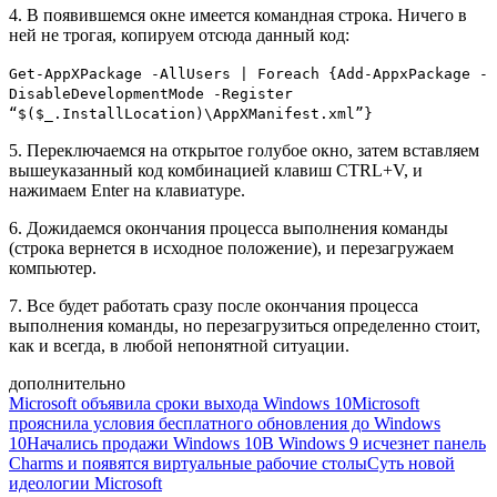
4. В появившемся окне имеется командная строка. Ничего в
ней не трогая, копируем отсюда данный код:
Get-AppXPackage -AllUsers | Foreach {Add-AppxPackage -
DisableDevelopmentMode -Register
“$($_.InstallLocation)\AppXManifest.xml”}
5. Переключаемся на открытое голубое окно, затем вставляем
вышеуказанный код комбинацией клавиш CTRL+V, и
нажимаем Enter на клавиатуре.
6. Дожидаемся окончания процесса выполнения команды
(строка вернется в исходное положение), и перезагружаем
компьютер.
7. Все будет работать сразу после окончания процесса
выполнения команды, но перезагрузиться определенно стоит,
как и всегда, в любой непонятной ситуации.
дополнительно
Microsoft объявила сроки выхода Windows 10
Microsoft
прояснила условия бесплатного обновления до Windows
10
Начались продажи Windows 10
В Windows 9 исчезнет панель
Charms и появятся виртуальные рабочие столы
Суть новой
идеологии Microsoft