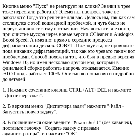
Кнопка меню "Пуск" не реагирует на клики? Значки в трее
тоже перестали работать? Элементы настроек тоже не
работают? Тогда это решение для вас. Делюсь им, так как сам
столкнулся с этой кошмарной проблемой, и чуть было не
переустановил систему в отчаянии. Началось все внезапно,
при очистке мусора через новые версии CCleaner и Auslogics
Boost Speed. А именно: прямо в середине процесса
дефрагментации дисков. СОВЕТ: Пожалуйста, не проводите
пока никаких дефрагментаций, так как это чревато таким вот
проблемами. Способ похож на тот, что был в превью версиях
Windows 10, но имел несколько другой код, который в
финальной сборке работать напрочь отказывается. Именно
ЭТОТ код - работает 100%. Описываю пошагово и подробно
до деталей:
1. Нажмите сочетание клавиш CTRL+ALT+DEL и нажмите
"Диспетчер задач".
2. В верхнем меню "Диспетчера задач" нажмите "Файл -
Запустить новую задачу".
3. В появившемся окне введите "
" (без кавычек),
Powershell
поставьте галочку "Создать задачу с правами
администратора", и нажмите "ОК".