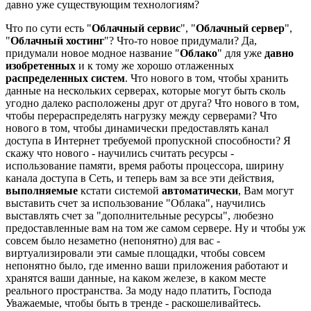
давно уже существующим технологиям?
Что по сути есть "
Облачный сервис
", "
Облачный сервер
",
"
Облачный хостинг
"? Что-то новое придумали? Да,
придумали новое модное название "
Облако
" для уже
давно
изобретенных
и к тому же хорошо отлаженных
распределенных систем
. Что нового в том, чтобы хранить
данные на нескольких серверах, которые могут быть сколь
угодно далеко расположены друг от друга? Что нового в том,
чтобы перераспределять нагрузку между серверами? Что
нового в том, чтобы динамически предоставлять канал
доступа в Интернет требуемой пропускной способности? Я
скажу что нового - научились считать ресурсы -
использование памяти, время работы процессора, ширину
канала доступа в Сеть, и теперь вам за все эти действия,
выполняемые
кстати системой
автоматически
, Вам могут
выставить счет за использование "Облака", научились
выставлять счет за "дополнительные ресурсы", любезно
предоставленные вам на том же самом сервере. Ну и чтобы уж
совсем было незаметно (непонятно) для вас -
виртуализировали эти самые площадки, чтобы совсем
непонятно было, где именно ваши приложения работают и
хранятся ваши данные, на каком железе, в каком месте
реального пространства. За моду надо платить, Господа
Уважаемые, чтобы быть в тренде - раскошеливайтесь.