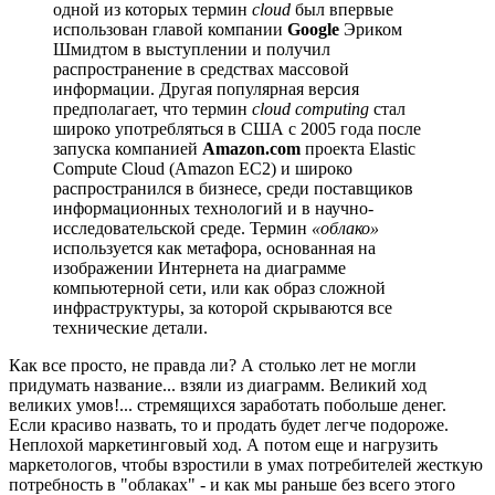
одной из которых термин
сloud
был впервые
использован главой компании
Google
Эриком
Шмидтом в выступлении и получил
распространение в средствах массовой
информации. Другая популярная версия
предполагает, что термин
cloud computing
стал
широко употребляться в США с 2005 года после
запуска компанией
Amazon.com
проекта Elastic
Compute Cloud (Amazon EC2) и широко
распространился в бизнесе, среди поставщиков
информационных технологий и в научно-
исследовательской среде. Термин
«облако»
используется как метафора, основанная на
изображении Интернета на диаграмме
компьютерной сети, или как образ сложной
инфраструктуры, за которой скрываются все
технические детали.
Как все просто, не правда ли? А столько лет не могли
придумать название... взяли из диаграмм. Великий ход
великих умов!... стремящихся заработать побольше денег.
Если красиво назвать, то и продать будет легче подороже.
Неплохой маркетинговый ход. А потом еще и нагрузить
маркетологов, чтобы взростили в умах потребителей жесткую
потребность в "облаках" - и как мы раньше без всего этого