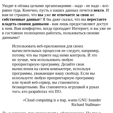
Уходят в облака целыми организациями - надо - не надо - все-
равно туда. Конечно, пусть о наших данных печется
некто
. И
вам не страшно, что
вы
уже
не отвечаете
за свои
же
собственные данные
? Я бы даже сказал, что вы
перестаете
владеть своими данными
- вам лишь предоставляют доступ
к ним. Вам комфортно, когда пропадает Интернет, и вы уже не
в состоянии полноценно работать, пользоваться своими
данными?
Использовать веб-приложения для своих
вычислительных процессов не следует, например,
потому, что вы теряете над ними контроль. И это
не лучше, чем использовать любую
проприетарную программу. Делайте свои
вычисления на своем компьютере, используя
программы, уважающие вашу свободу. Если вы
используете любую проприетарную программу
или чужой веб-сервер, вы становитесь
беззащитными. Вы становитесь игрушкой в руках
того, кто разработал это ПО.
«Cloud computing is a trap, warns GNU founder
Richard Stallman»