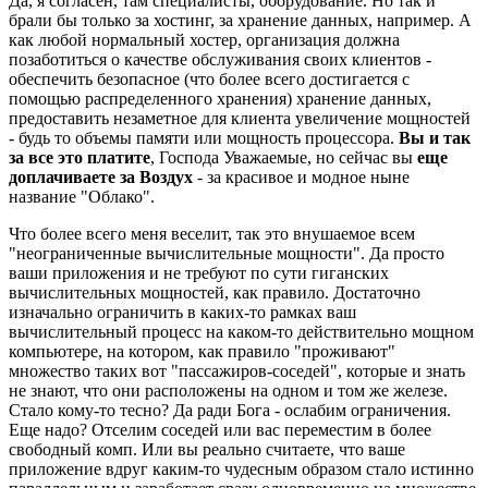
Да, я согласен, там специалисты, оборудование. Но так и
брали бы только за хостинг, за хранение данных, например. А
как любой нормальный хостер, организация должна
позаботиться о качестве обслуживания своих клиентов -
обеспечить безопасное (что более всего достигается с
помощью распределенного хранения) хранение данных,
предоставить незаметное для клиента увеличение мощностей
- будь то объемы памяти или мощность процессора.
Вы и так
за все это платите
, Господа Уважаемые, но сейчас вы
еще
доплачиваете за Воздух
- за красивое и модное ныне
название "Облако".
Что более всего меня веселит, так это внушаемое всем
"неограниченные вычислительные мощности". Да просто
ваши приложения и не требуют по сути гиганских
вычислительных мощностей, как правило. Достаточно
изначально ограничить в каких-то рамках ваш
вычислительный процесс на каком-то действительно мощном
компьютере, на котором, как правило "проживают"
множество таких вот "пассажиров-соседей", которые и знать
не знают, что они расположены на одном и том же железе.
Стало кому-то тесно? Да ради Бога - ослабим ограничения.
Еще надо? Отселим соседей или вас переместим в более
свободный комп. Или вы реально считаете, что ваше
приложение вдруг каким-то чудесным образом стало истинно