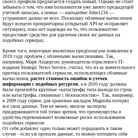
своего профиля предлагается создать новый. Однако не стоит
забывать о том, что имя пользователя уже занято предыдущей
учетной записью, а новые — наподобие John1234 —
устраивают далеко не всех. Поскольку облачные вычисления
будут всецело проприетарны (открытый API не исправляет
ситуацию), пока нет надежды на то, что пользователю
предоставят средство для удаления своих же данных на
подобных серверах.
Кроме того, некоторые аналитики предполагали появление в
2010 году проблем с облачными вычислениями. Так,
например, Марк Андерсон, руководитель отраслевого IT-
издания Strategic News Service, считал, что из-за значительного
притока пользователей сервисов, использующих облачные
вычисления,
растет стоимость ошибок и утечек
информации с подобных ресурсов
, а в 2010 году должны
были произойти крупные «катастрофы типа выхода из строя,
или катастрофы, связанные с безопасностью». Так, например,
в 2009 году сервис для хранения закладок Magnolia потерял
все свои данные. Тем не менее, многие эксперты
придерживаются той точки зрения, что преимущества и
удобства перевешивают возможные риски использования
подобных сервисов.
От себя добавлю: одно только может порадовать в таком
случае - если уж пропали данные, то можно потешить себя