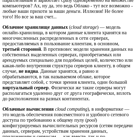
параллельным и заработает сразу одновременно на множестве
компьютеров? Ах, ну да, это ведь Облако - тут все возможно -
любые ваши прихоти за ваши деньги. Иллюзия! Не более
того! Но все за ваш счет...
Облачное хранилище данных
(
cloud storage
) — модель
онлайн-хранилища, в котором данные клиента хранятся на
многочисленных распределенных в сети серверах,
предоставляемых в пользование клиентам, в основном,
третьей стороной
. В противовес модели хранения данных на
собственных выделенных серверах, приобретаемых или
арендуемых специально для подобных целей, количество или
какая-либо внутренняя структура серверов клиенту, в общем
случае,
не видна
. Данные хранятся, а равно и
обрабатываются, в так называемом облаке, которое
представляет собой, с точки зрения клиента, один большой
виртуальный сервер
. Физически же такие серверы могут
располагаться удаленно друг от друга географически, вплоть
до расположения на разных континентах.
Облачные вычисления
cloud computing
), в информатике —
это модель обеспечения повсеместного и удобного сетевого
доступа по требованию к общему пулу (
pool
)
конфигурируемых вычислительных ресурсов (сетям передачи
данных, серверам, устройствам хранения данных,
приложениям и сервисам — как вместе, так и по