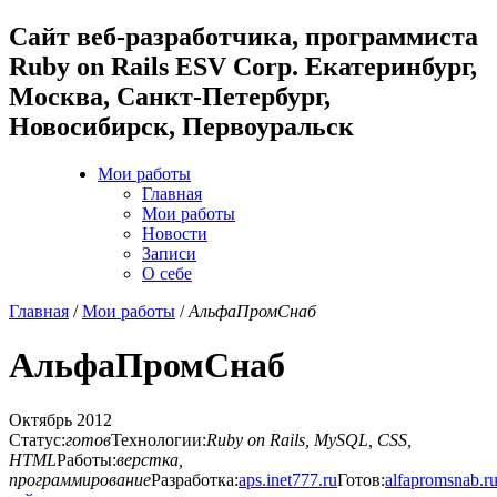
Cайт веб-разработчика, программиста
Ruby on Rails ESV Corp. Екатеринбург,
Москва, Санкт-Петербург,
Новосибирск, Первоуральск
Мои работы
Главная
Мои работы
Новости
Записи
О себе
Главная
/
Мои работы
/
АльфаПромСнаб
АльфаПромСнаб
Октябрь 2012
Статус:
готов
Технологии:
Ruby on Rails, MySQL, CSS,
HTML
Работы:
верстка,
программирование
Разработка:
aps.inet777.ru
Готов:
alfapromsnab.r