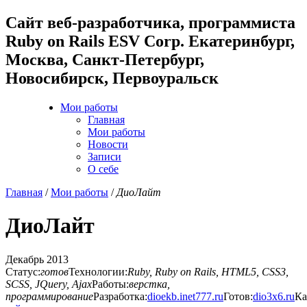
Cайт веб-разработчика, программиста
Ruby on Rails ESV Corp. Екатеринбург,
Москва, Санкт-Петербург,
Новосибирск, Первоуральск
Мои работы
Главная
Мои работы
Новости
Записи
О себе
Главная
/
Мои работы
/
ДиоЛайт
ДиоЛайт
Декабрь 2013
Статус:
готов
Технологии:
Ruby, Ruby on Rails, HTML5, CSS3,
SCSS, JQuery, Ajax
Работы:
верстка,
программирование
Разработка:
dioekb.inet777.ru
Готов:
dio3x6.ru
Ка