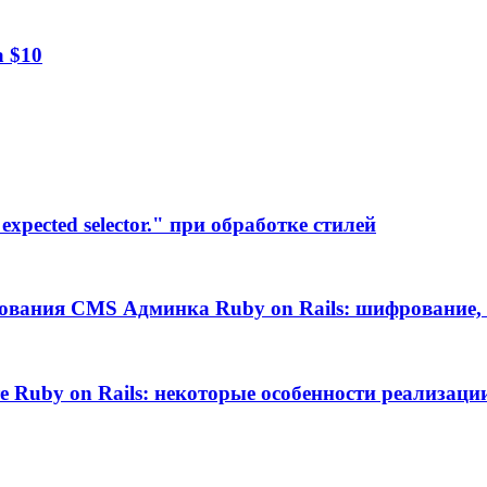
а $10
xpected selector." при обработке стилей
ования CMS Админка Ruby on Rails: шифрование, 
те Ruby on Rails: некоторые особенности реализаци