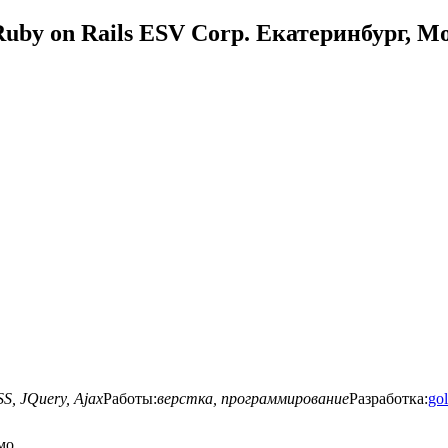
uby on Rails ESV Corp. Екатеринбург, М
S, JQuery, Ajax
Работы:
верстка, программирование
Разработка:
gol
мо