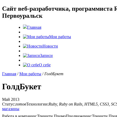
Cайт веб-разработчика, программиста R
Первоуральск
Главная
Мои работы
Новости
Записи
О себе
Главная
/
Мои работы
/
ГолдБукет
ГолдБукет
Май 2013
Статус:
готов
Технологии:
Ruby, Ruby on Rails, HTML5, CSS3, SCS
магазины
Работа в компании:
Тринити Промо
Продвижение:
Тринити Про