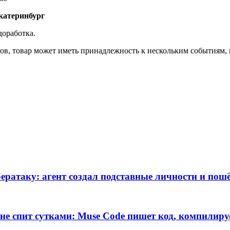
катеринбург
доработка.
в, товар может иметь принадлежность к нескольким событиям, им
ратаку: агент создал подставные личности и пошё
е спит сутками: Muse Code пишет код, компилируе