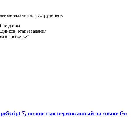
ельные задания для сотрудников
й по датам
удников, этапы задания
м в "цепочке"
TypeScript 7, полностью переписанный на языке Go