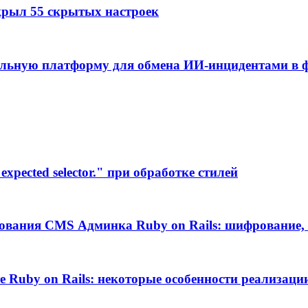
крыл 55 скрытых настроек
альную платформу для обмена ИИ-инцидентами в
xpected selector." при обработке стилей
ования CMS Админка Ruby on Rails: шифрование, 
те Ruby on Rails: некоторые особенности реализаци