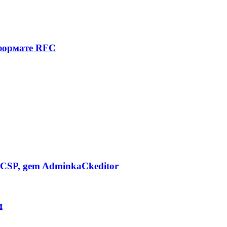
 формате RFC
CSP, gem AdminkaCkeditor
и