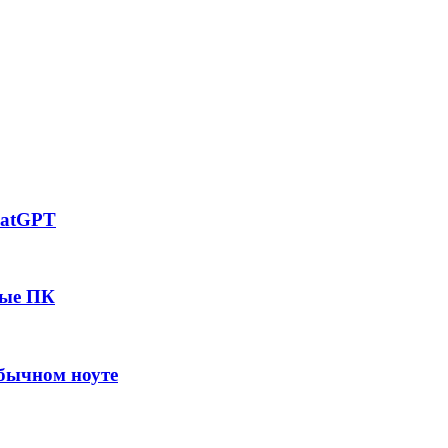
hatGPT
вые ПК
обычном ноуте