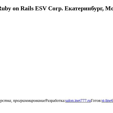
uby on Rails ESV Corp. Екатеринбург, М
ерстка, программирование
Разработка:
salon.inet777.ru
Готов:
st-line