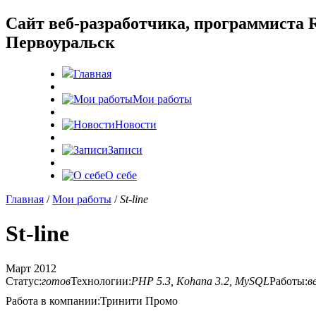
Cайт веб-разработчика, программиста R
Первоуральск
Главная
Мои работы
Новости
Записи
О себе
Главная
/
Мои работы
/
St-line
St-line
Март 2012
Статус:
готов
Технологии:
PHP 5.3, Kohana 3.2, MySQL
Работы:
в
Работа в компании:
Тринити Промо