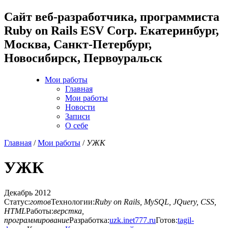
Cайт веб-разработчика, программиста
Ruby on Rails ESV Corp. Екатеринбург,
Москва, Санкт-Петербург,
Новосибирск, Первоуральск
Мои работы
Главная
Мои работы
Новости
Записи
О себе
Главная
/
Мои работы
/
УЖК
УЖК
Декабрь 2012
Статус:
готов
Технологии:
Ruby on Rails, MySQL, JQuery, CSS,
HTML
Работы:
верстка,
программирование
Разработка:
uzk.inet777.ru
Готов:
tagil-