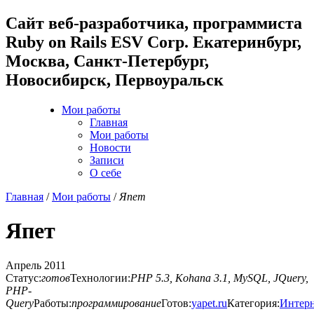
Cайт веб-разработчика, программиста
Ruby on Rails ESV Corp. Екатеринбург,
Москва, Санкт-Петербург,
Новосибирск, Первоуральск
Мои работы
Главная
Мои работы
Новости
Записи
О себе
Главная
/
Мои работы
/
Япет
Япет
Апрель 2011
Статус:
готов
Технологии:
PHP 5.3, Kohana 3.1, MySQL, JQuery,
PHP-
Query
Работы:
программирование
Готов:
yapet.ru
Категория:
Интерн