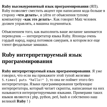
Ruby высокоуровневый язык программирования
(ЯП).
Ruby позволяет сместить акцент при написании кода больше в
сторону «
что делать
», и уйти от объяснения тупому
компьютеру «
как это делать
». Как говорит Matz человек
должен управлять, а машина подчиняться.
Объяснением того, как выполнить ваше желание занимается
переводчик — интерпретатор языка Ruby. Японцы очень
гордый народ, народ потомков самураев, в котором все еще
тлеют феодальные замашки.
Ruby интерпретируемый язык
программирования
Ruby интерпретируемый язык программирования
. Я уже
говорил, что если вы прикажите этой тупой железяке
, то она не поймет этого без
5.times{ puts "hello!" }
интерпретатора. Языки программирования требующие
интерпретатора, который читает скрипты, написанные на них
называются интерпретируемыми языками. Примерами таких
языков являются ( php, python, perl, bash и собственно наш
великий
Ruby
! )