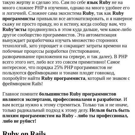
такую жертву и сделаю это. Сам по себе
язык Ruby
не на
много сложнее PHP в изучении, однако на много удобнее его
и логичней. Сложнее сама экосистема
Ruby
, так как
Ruby
программисты
привыкли все автоматизировать, и я наверное
скажу не просто правду, но и истину, когда сообщу вам, что
Ruby’исты
продвинулись в этом куда дальше, чем какое-либо
другое сообщество программистов. Эта автоматизация
вынуждает разработчика изучать множество сторонних
технологий, зато упрощает и сокращает затраты времени на
побочные процессы разработки (тестирование,
разворачивание приложения на сервере, и так далее). В PHP
всего этого нет, либо все это совсем примитивно! Самое
интересное, что порядка 25% PHP программистов не
пользуются фреймворками и тонами плодят говнокод,
попробуйте найти
Ruby программиста
, который не знаком с
фреймворком Rails!
Главное помните
большинство Ruby программистов
являются экспертами, профессионалами в разработке
. И
вам всегда нужно к этому стремиться. Только так и не иначе,
только радикальный подход к этому делу.
Нельзя быть быть
плохим программистом на Ruby - либо ты профессионал,
либо не рубист!
Ruby on Rails