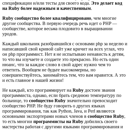
спецификации и/или тесты для своего кода.
Это делает код
на Ruby более надежным и качественным
.
Ruby сообщество более квалифицировано
, чем многие
другие сообщества. В первую очередь речь идет о PHP —
сообществе, которое весьма плодовито в выращивании
уродов.
Каждый школьник разобравшийся с основами php за неделю и
написавший свой кривой сайт уже кричит на всех углах, что
он php программист. Нет я не испытываю ненависть к детям,
то что вы изучаете и создаете это прекрасно. Но есть один
нюанс, что за каждое слово в свой адрес нужно чем то
ответить. Вообщем не будьте высокомерны, но
совершенствуйтесь, занимайтесь тем, что вам нравится. А это
и есть главное в нашей жизни!
Не каждый, кто программирует на
Ruby
достоен звания
программиста, однако, если брать среднюю температуру по
больнице, то
сообщество Ruby
значительно превосходит
сообщество PHP. Не буду говорить о других языках
программирования, так как Python, Java, и Perl являются
основными экспортерами новых членов в
сообщество Ruby
,
то есть многии
программисты на Ruby
добились своего
мастерства работая с другими языками программирования и