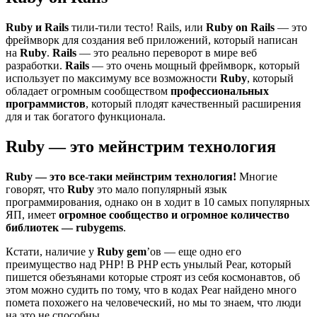
Ruby и Rails
тили-тили тесто! Rails, или
Ruby on Rails
— это
фреймворк для создания веб приложений, который написан
на
Ruby
.
Rails
— это реально переворот в мире веб
разработки.
Rails
— это очень мощный фреймворк, который
использует по максимуму все возможности
Ruby
, который
обладает огромным сообществом
профессиональных
программистов
, который плодят качественный расширения
для и так богатого функционала.
Ruby — это мейнстрим технология
Ruby — это все-таки мейнстрим технология!
Многие
говорят, что
Ruby
это мало популярный язык
программирования, однако он в ходит в 10 самых популярных
ЯП, имеет
огромное сообщество и огромное количество
библиотек — rubygems
.
Кстати, наличие у
Ruby gem
’ов — еще одно его
преимущество над PHP! В PHP есть унылый Pear, который
пишется обезъянами которые строят из себя космонавтов, об
этом можно судить по тому, что в кодах Pear найдено много
помета похожего на человеческий, но мы то знаем, что люди
на это не способны.