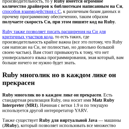
производительность, то у
Ruby имеется огромное
количество драйверов к библиотекам написанным на Cи
,
способов взаимодействия с C
, к различным базам данных и
прочему программному обеспечению, таким образом
получаете скорость Cи, при этом пишите код на Ruby
.
Ruby также позволяет писать расширения на Си для
критичных участков кода
, то есть таких, где
производительность крайне важна (все это потому, что Ruby
сам написан на Си, не полностью, но довольно большой
своею частью). Вам стоит привыкнуть к тому, что нет
универсального языка программирования, зная который, вам
больше ничего не нужно будет знать.
Ruby многолик но в каждом лике он
прекрасен
Ruby многолик но в каждом лике он прекрасен
. Есть
стандартная реализация Ruby, она носит имя
Matz Ruby
Interpreter
(
MRI
). Начиная с ветки 1.9 и по текущую
используется другой интерпретатор YARV.
Также существует
Ruby для виртуальной Java
— машины
(
JRuby
), который позволяет использовать все множество