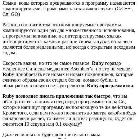
Языки, коды которых превращаются в программу называются
компилируемыми. Примерами таких языков служит (C/C++ ,
C#, GO)
Разница состоит в том, что компилируемые программы
компилируются один раз для множественного использования,
а программы написанные на интерпретируемых языках
интерпретируются каждый раз при своем запуске, из-за чего
являются более медленными, но всегда с открытым исходным
кодом.
Скорость важна, но это не самое главное.
Ruby
гораздо
медленнее Си и еще медленнее Asembler’а, но это не мешает
Ruby
приобретать все новых и новых поклонников, которые
сжигают образы своих старых богов, ломают бубны и
обращаются в новую светлую религию
Ruby-программизма
.
Ruby позволяет писать приложения так быстро
, что вы
обанкротитесь нанимая спец отряд программистов на Си,
которые напишут программу выполняющую те же действия.
Кроме того, если вам нужно посчитать до завтра какой-нибудь
финансовый расчет, то имеет ли для вас разницу то, будет он
считаться 10 секунд или 0.1 секунду?
Даже если для вас будет действительно важна