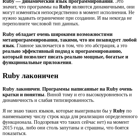
Ruby — динамический язык программирования
. Это
значит, что программы на
Ruby
являются динамичными, они
могут изменяться непосредственно в момент исполнения. Не
нужно задавать ограничение при создании. И вы некогда не
переполните числовой тип данных.
Ruby обладает очень широкими возможностями
метапрограммирования, такими, что им позавидует любой
язык
. Главное заключается в том, что это абстрация, а это
реально эффективный подход к программированию,
который позволяет писать реально мощные, богатые и
функциональные приложения
.
Ruby лаконичен
Ruby лаконичен
.
Программы написанные на Ruby очень
кратки и понятны
. Виной тому и его высокоуровневость и
динамичность и слабая типизированность.
Я не знаю таких языков, которые выигривали бы у
Ruby
по
наименьшему числу строк кода для реализации определенного
функционала. Подозревая что таких сейчас нет) на момент
2015 года, либо они столь запутаны и страшны, что боятся
показаться.