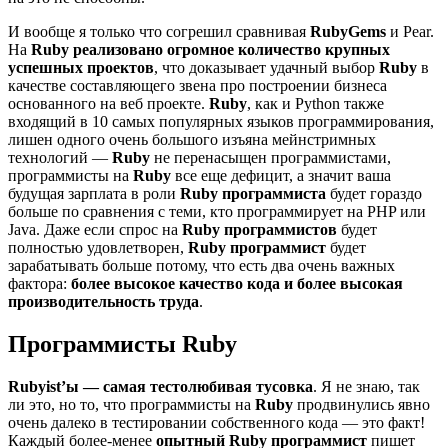
И вообще я только что согрешил сравнивая
RubyGems
и Pear.
На
Ruby
реализовано огромное количество крупных
успешных проектов
, что доказывает удачный выбор
Ruby
в
качестве составляющего звена про построении бизнеса
основанного на веб проекте.
Ruby
, как и Python также
входящий в 10 самых популярных языков программирования,
лишен одного очень большого изъяна мейнстримных
технологий —
Ruby
не перенасыщен программистами,
программисты на
Ruby
все еще дефицит, а значит ваша
будущая зарплата в роли
Ruby программиста
будет гораздо
больше по сравнения с теми, кто программирует на PHP или
Java. Даже если спрос на
Ruby программистов
будет
полностью удовлетворен,
Ruby программист
будет
зарабатывать больше потому, что есть два очень важных
фактора:
более высокое качество кода и более высокая
производительность труда
.
Программисты Ruby
Rubyist’ы — самая тестолюбивая тусовка
. Я не знаю, так
ли это, но то, что программисты на
Ruby
продвинулись явно
очень далеко в тестировании собственного кода — это факт!
Каждый более-менее
опытный Ruby программист
пишет