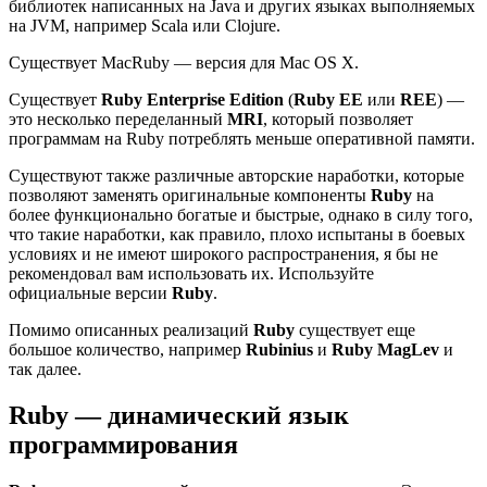
библиотек написанных на Java и других языках выполняемых
на JVM, например Scala или Clojure.
Существует MacRuby — версия для Mac OS X.
Существует
Ruby Enterprise Edition
(
Ruby EE
или
REE
) —
это несколько переделанный
MRI
, который позволяет
программам на Ruby потреблять меньше оперативной памяти.
Существуют также различные авторские наработки, которые
позволяют заменять оригинальные компоненты
Ruby
на
более функционально богатые и быстрые, однако в силу того,
что такие наработки, как правило, плохо испытаны в боевых
условиях и не имеют широкого распространения, я бы не
рекомендовал вам использовать их. Используйте
официальные версии
Ruby
.
Помимо описанных реализаций
Ruby
существует еще
большое количество, например
Rubinius
и
Ruby MagLev
и
так далее.
Ruby — динамический язык
программирования