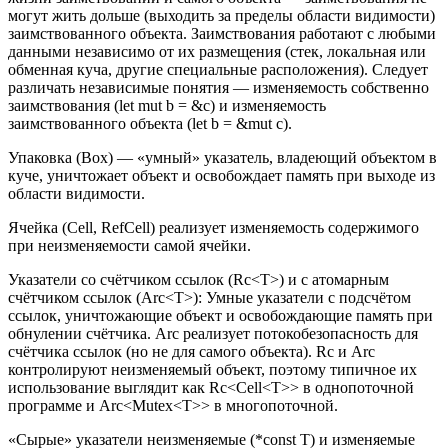
могут жить дольше (выходить за пределы области видимости)
заимствованного объекта. Заимствования работают с любыми
данными независимо от их размещения (стек, локальная или
обменная куча, другие специальные расположения). Следует
различать независимые понятия — изменяемость собственно
заимствования (let mut b = &c) и изменяемость
заимствованного объекта (let b = &mut c).
Упаковка (Box) — «умный» указатель, владеющий объектом в
куче, уничтожает объект и освобождает память при выходе из
области видимости.
Ячейка (Cell, RefCell) реализует изменяемость содержимого
при неизменяемости самой ячейки.
Указатели со счётчиком ссылок (Rc<T>) и с атомарным
счётчиком ссылок (Arc<T>): Умные указатели с подсчётом
ссылок, уничтожающие объект и освобождающие память при
обнулении счётчика. Arc реализует потокобезопасность для
счётчика ссылок (но не для самого объекта). Rc и Arc
контролируют неизменяемый объект, поэтому типичное их
использование выглядит как Rc<Cell<T>> в однопоточной
программе и Arc<Mutex<T>> в многопоточной.
«Сырые» указатели неизменяемые (*const T) и изменяемые