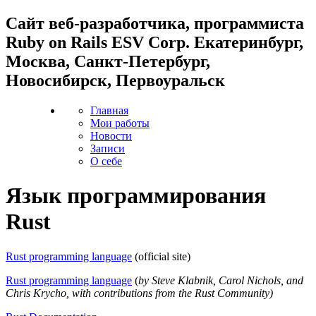
Cайт веб-разработчика, программиста
Ruby on Rails ESV Corp. Екатеринбург,
Москва, Санкт-Петербург,
Новосибирск, Первоуральск
Главная
Мои работы
Новости
Записи
О себе
Язык программирования
Rust
Rust programming language
(official site)
Rust programming language
(
by Steve Klabnik, Carol Nichols, and
Chris Krycho, with contributions from the Rust Community)