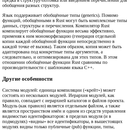
предка в структуру-потомка или введением перечислений для
обобщения разных структур.
Язык поддерживает обобщённые типы (generics). Помимо
функций, обобщёнными в Rust могут быть комплексные типы
данных, структуры и перечисления. Компилятор Rust
компилирует обобщённые функции весьма эффективно,
применяя к ним мономорфизацию (генерация отдельной
копии каждой обобщённой функции непосредственно в
каждой точке её вызова). Таким образом, копия может быть
адаптирована под конкретные типы аргументов, а
следовательно, и оптимизирована для этих типов. В этом
отношении обобщённые функции Rust сравнимы по
производительности с шаблонами языка C++.
Другие особенности
Система модулей: единица компиляции («крейт») может
состоять из нескольких модулей. Иерархия модулей, как
правило, совпадает с иерархией каталогов и файлов проекта.
Модуль (как правило) является отдельным файлом, а также
является пространством имён и одним из средств управления
видимостью идентификаторов: в пределах модуля (и в
подмодулях) «видны» все идентификаторы, в вышестоящих
модулях видны только публичные (pub) функции, типы,