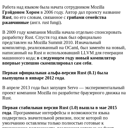
Работа над языком была начата сотрудником Mozilla
Грэйдоном Хором
в 2006 году. Автор дал проекту название
Rust
, по его словам, связанное с
грибами семейства
ржавчинные
(англ. rust fungi).
В 2009 году компания Mozilla начала отдельно спонсировать
разработку Rust. Спустя год язык был официально
представлен на Mozilla Summit 2010. Изначальный
компилятор, реализованный на OCaml, был заменён на новый,
написанный на Rust и использовавший LLVM для генерации
машинного кода;
в следующем году новый компилятор
впервые успешно скомпилировал сам себя
.
Первая официальная альфа-версия Rust (0.1) была
выпущена в январе 2012 года
.
В апреле 2013 года был запущен Servo — экспериментальный
проект компании Mozilla по разработке браузерного движка на
Rust.
Первая стабильная версия Rust (1.0) вышла в мае 2015
года
. Программные интерфейсы и возможности языка
подверглись значительной ревизии, после которой по
умолчанию оставлены только полностью готовые к