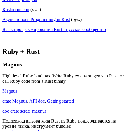
Rustonomicon
(
рус.
)
Asynchronous Programming in Rust
(
рус.
)
Язык программирования Rust - русское сообщество
Ruby + Rust
Magnus
High level Ruby bindings. Write Ruby extension gems in Rust, or
call Ruby code from a Rust binary.
Magnus
crate Magnus
,
API doc
,
Getting started
doc crate serde_magnus
Поддержка вызова кода Rust из Ruby поддерживается на
уровне языка, инструмент bundler: