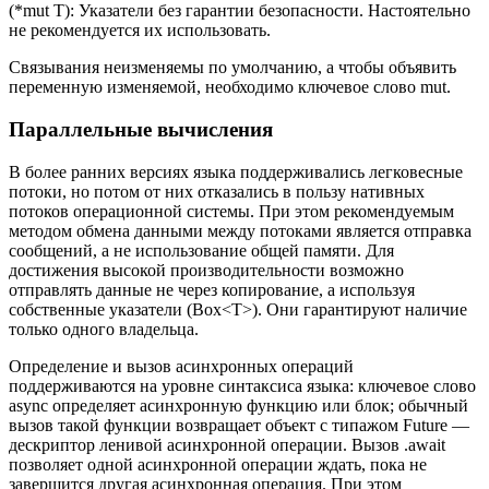
(*mut T): Указатели без гарантии безопасности. Настоятельно
не рекомендуется их использовать.
Связывания неизменяемы по умолчанию, а чтобы объявить
переменную изменяемой, необходимо ключевое слово mut.
Параллельные вычисления
В более ранних версиях языка поддерживались легковесные
потоки, но потом от них отказались в пользу нативных
потоков операционной системы. При этом рекомендуемым
методом обмена данными между потоками является отправка
сообщений, а не использование общей памяти. Для
достижения высокой производительности возможно
отправлять данные не через копирование, а используя
собственные указатели (Box<T>). Они гарантируют наличие
только одного владельца.
Определение и вызов асинхронных операций
поддерживаются на уровне синтаксиса языка: ключевое слово
async определяет асинхронную функцию или блок; обычный
вызов такой функции возвращает объект с типажом Future —
дескриптор ленивой асинхронной операции. Вызов .await
позволяет одной асинхронной операции ждать, пока не
завершится другая асинхронная операция. При этом