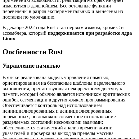
применению возможности, реализация которых не будет
изменяться в дальнейшем. Все остальные функции
переведены в разряд экспериментальных и вынесены из
поставки по умолчанию.
В декабре 2022 года Rust стал первым языком, кроме C и
ассемблера, который
поддерживается при разработке ядра
Linux
.
Оосбенности Rust
Управление памятью
В языке реализована модель управления памятью,
ориентированная на безопасные шаблоны параллельного
выполнения, препятствующая некорректному доступу к
памяти, который обычно является источником критических
ошибок сегментации в других языках программирования.
Обеспечивается контроль над использованием
неинициализированных и деинициализированных
переменных; невозможно совместное использование
разделяемых состояний несколькими задачами;
обеспечивается статический анализ времени жизни
указателей и проверка на выход за пределы массива
(автоматически и всегда, но доступно отключение проверки в