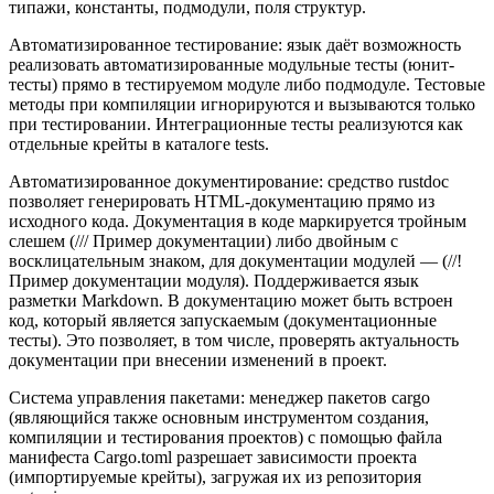
типажи, константы, подмодули, поля структур.
Автоматизированное тестирование: язык даёт возможность
реализовать автоматизированные модульные тесты (юнит-
тесты) прямо в тестируемом модуле либо подмодуле. Тестовые
методы при компиляции игнорируются и вызываются только
при тестировании. Интеграционные тесты реализуются как
отдельные крейты в каталоге tests.
Автоматизированное документирование: средство rustdoc
позволяет генерировать HTML-документацию прямо из
исходного кода. Документация в коде маркируется тройным
слешем (/// Пример документации) либо двойным с
восклицательным знаком, для документации модулей — (//!
Пример документации модуля). Поддерживается язык
разметки Markdown. В документацию может быть встроен
код, который является запускаемым (документационные
тесты). Это позволяет, в том числе, проверять актуальность
документации при внесении изменений в проект.
Система управления пакетами: менеджер пакетов cargo
(являющийся также основным инструментом создания,
компиляции и тестирования проектов) с помощью файла
манифеста Cargo.toml разрешает зависимости проекта
(импортируемые крейты), загружая их из репозитория