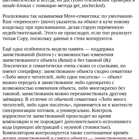
unsafe-блоках с помощью метода get_unchecked).
Реализована так называемая Move-семантика: по умолчанию
Rust «переносит» (move) указатель на объект в куче новому
владельцу при присваивании, делая старую переменную
недействительной. Этого не происходит, если тип реализует
типаж Copy, поскольку данные в стеке копируются.
Ещё одна особенность модели памяти — поддержка
заимствований (borrow) с возможностью изменения
заимствованного объекта (&mut) и без таковой (&):
Лексически и семантически очень схожи со ссылками, но
имеют специфику: заимствование объекта сходно семантике
«Либо много читателей, либо один писатель» — объект
можно передать в заимствование либо однократно с
возможностью изменения объекта, либо многократно без
таковой; заимствования можно перезаимствовать другому
заёмщику. В отличие от обычной семантики «Либо много
читателей, либо один писатель», применяется не в контексте
синхронизации потоков, а универсально. Контроль
корректности заимствований происходит во время
компиляции и не порождает дополнительного исполнимого
кода (принцип абстракций с нулевой стоимостью).
Компилятором контролируется также соотношение времён
жизни заимствований и самого объекта — заимствования не