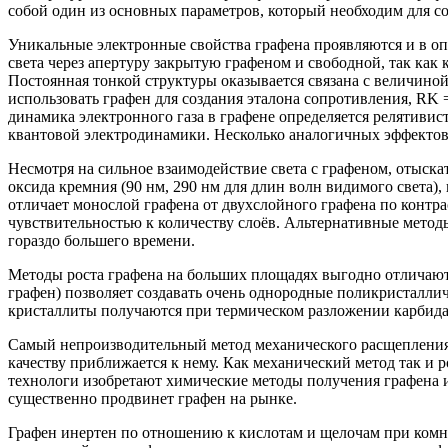
собой один из основных параметров, который необходим для 
Уникальные электронные свойства графена проявляются и в оп
света через апертуру закрытую графеном и свободной, так ка
Постоянная тонкой структуры оказывается связана с величиной
использовать графен для создания эталона сопротивления, RK =
динамика электронного газа в графене определяется релятивис
квантовой электродинамики. Несколько аналогичных эффектов
Несмотря на сильное взаимодействие света с графеном, отыск
оксида кремния (90 нм, 290 нм для длин волн видимого света)
отличает монослой графена от двухслойного графена по контра
чувствительностью к количеству слоёв. Альтернативные мето
гораздо большего времени.
Методы роста графена на больших площадях выгодно отличаютс
графен) позволяет создавать очень однородные поликристаллич
кристаллиты получаются при термическом разложении карбида
Самый непроизводительный метод механического расщепления 
качеству приближается к нему. Как механический метод так и
технологи изобретают химические методы получения графена и
существенно продвинет графен на рынке.
Графен инертен по отношению к кислотам и щелочам при комн