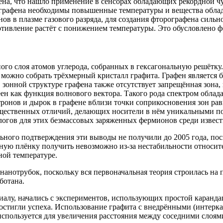
ена, что нашло применение в сенсорах обладающих рекордной ч
 графена необходимы повышенные температуры и вещества обла
ов в плазме газового разряда, для создания фторографена силь
противление растёт с понижением температуры. Это обусловлено
го слоя атомов углерода, собранных в гексагональную решётку. 
 можно собрать трёхмерный кристалл графита. Графен является ба
в зонной структуре графена также отсутствует запрещённая зона
ен как функция волнового вектора. Такого рода спектром облад
ронов и дырок в графене вблизи точки соприкосновения зон равна
существенных отличий, делающих носители в нём уникальными по
логов для этих безмассовых заряженных фермионов среди извест
ного подтверждения эти выводы не получили до 2005 года, поск
рную плёнку получить невозможно из-за нестабильности относи
ной температуре.
нанотрубок, поскольку вся первоначальная теория строилась на
ботана.
алу, начались с экспериментов, использующих простой каранда
 достигли успеха. Использование графита с внедрёнными (инте
пользуется для увеличения расстояния между соседними слоями 