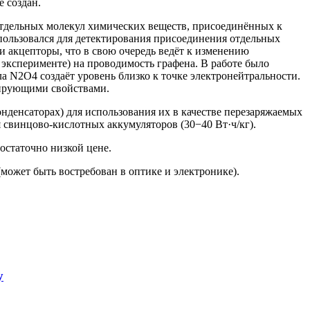
е создан.
 отдельных молекул химических веществ, присоединённых к
спользовался для детектирования присоединения отдельных
и акцепторы, что в свою очередь ведёт к изменению
эксперименте) на проводимость графена. В работе было
а N2O4 создаёт уровень близко к точке электронейтральности.
гирующими свойствами.
нденсаторах) для использования их в качестве перезаряжаемых
 свинцово-кислотных аккумуляторов (30−40 Вт·ч/кг).
остаточно низкой цене.
(может быть востребован в оптике и электронике).
у