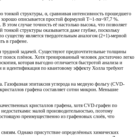
ую тонкой структуры, α, сравнивая интенсивность прошедшего
а хорошо описывается простой формулой T~1-πα~97,7 %.
В этом случае точность её настолько высока, что позволяет
ой тонкой структуры оказывается даже глубже, поскольку
по существу является твердотельным аналогом (2+1)-мерной
ь в графене.
ся трудной задачей. Существуют предпочтительные толщины
ет поиск плёнок. Хотя тренированный человек достаточно легко
оскопия, которая выгодно отличается быстротой анализа и
м и идентификация по квантовому эффекту Холла требуют
. Газофазная эпитаксия углерода на медную фольгу (CVD-
окристаллов графена составляет сотни микрон. Меньшие
ачественных кристаллов графена, хотя CVD-графен по
и недостатками: малой производительностью, поэтому
состоящую преимущественно из графеновых слоёв, что
 связям. Однако присутствие определённых химических