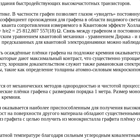
создания быстродействующих высокочастотных транзисторов.
тике. В частности графен позволяет глазом «увидеть» постоянн
к коэффициент прохождения для графена в области видимого свет
 кванта сопротивления измеряемого в Квантовом эффекте Холла. 
 h/e2 = 25 812,807 557(18) Ω. Связь между графеном и постоянн
тским уравнением квантовой механики - уравнением Дирака - и 
 предсказанных для квантовой электродинамики можно наблюдат
ать осаждённые плёнки графена на подложке кремния оказывает
, которые дают максимальный контраст, что существенно упроща
сту, хорошим доказательством служит также рамановская спектр
ды, такие как определение толщины атомно-силовым микроскопо
я от механических методов однородностью и чистотой процесса
еские плёнки графена с размерами порядка 1 метра. Размер мон
 кремния.
оказывается наиболее приспособленным для получения высокок
 рост на поверхности другого материала обладают существенным
з графита с целью получить из монокристалла графита плёнку 
атной температуре благодаря сильным углеродным ковалентным