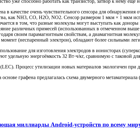
йство уже способно работать как транзистор, затвор к нему ещё н
ена в качестве очень чувствительного сенсора для обнаружения
ства, как NH3, CO, H2O, NO2. Сенсор размером 1 мкм × 1 мкм и
чается в том, что разные молекулы могут выступать как доноры 
лияние различных примесей (использованных в отмеченном выше 
годаря своим парамагнитным свойствам, а диамагнитная молекул
 момент (неспаренный электрон), обладают более сильными ле
ользование для изготовления электродов в ионисторах (суперко
т удельную энергоёмкость 32 Вт·ч/кг, сравнимую с таковой для
 (LEC). Процесс утилизации новых материалов экологичен при д
на основе графена предлагалась схема двумерного метаматериала 
ающая миллиарды Android-устройств по всему мир