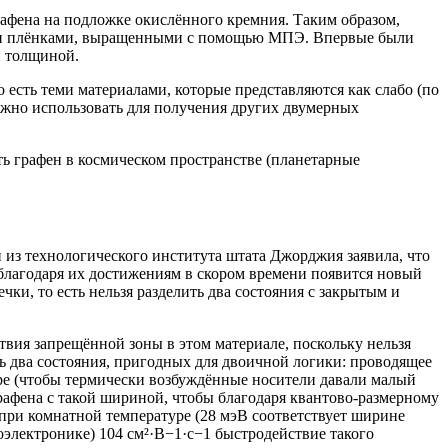
рафена на подложке окислённого кремния. Таким образом,
кими плёнками, выращенными с помощью МПЭ. Впервые были
й толщиной.
 есть теми материалами, которые представляются как слабо (по
можно использовать для получения других двумерных
ть графен в космическом пространстве (планетарные
й из технологического института штата Джорджия заявила, что
 благодаря их достижениям в скором времени появится новый
ки, то есть нельзя разделить два состояния с закрытым и
твия запрещённой зоны в этом материале, поскольку нельзя
ь два состояния, пригодных для двоичной логики: проводящее
ре (чтобы термически возбуждённые носители давали малый
графена с такой шириной, чтобы благодаря квантово-размерному
 при комнатной температуре (28 мэВ соответствует ширине
оэлектронике) 104 см²·В−1·с−1 быстродействие такого