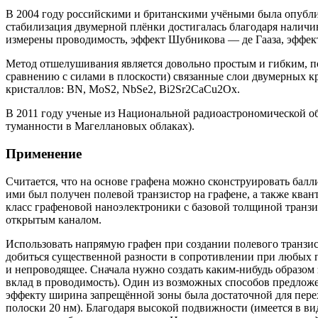
В 2004 году российскими и британскими учёными была опублик
стабилизация двумерной плёнки достигалась благодаря налич
измерены проводимость, эффект Шубникова — де Гааза, эффект
Метод отшелушивания является довольно простым и гибким, пос
сравнению с силами в плоскости) связанные слои двумерных к
кристаллов: BN, MoS2, NbSe2, Bi2Sr2CaCu2Ox.
В 2011 году ученые из Национальной радиоастрономической обс
туманности в Магеллановых облаках).
Применение
Считается, что на основе графена можно сконструировать балл
ими был получен полевой транзистор на графене, а также ква
класс графеновой наноэлектроники с базовой толщиной транзис
открытым каналом.
Использовать напрямую графен при создании полевого транзист
добиться существенной разности в сопротивлении при любых пр
и непроводящее. Сначала нужно создать каким-нибудь образо
вклад в проводимость). Один из возможных способов предложен
эффекту ширина запрещённой зоны была достаточной для перех
полоски 20 нм). Благодаря высокой подвижности (имеется в ви