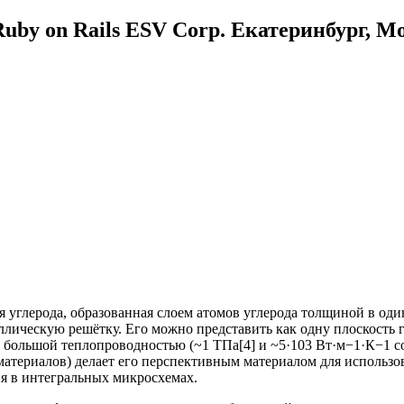
uby on Rails ESV Corp. Екатеринбург, М
я углерода, образованная слоем атомов углерода толщиной в оди
ллическую решётку. Его можно представить как одну плоскость 
 большой теплопроводностью (~1 ТПа[4] и ~5·103 Вт·м−1·К−1 с
материалов) делает его перспективным материалом для использо
я в интегральных микросхемах.