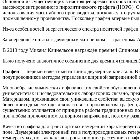
Основной из существующих в настоящее время способов получ
высокоориентированного пиролитического графита (HOPG). Он
использования масштабного производства, поскольку это ручн
промышленному производству. Поскольку графен впервые был п
Из-за особенностей энергетического спектра носителей графен
За «передовые опыты с двумерным материалом — графеном» А. 
В 2013 году Михаил Кацнельсон награждён премией Спинозы за
Было получено аналогичное соединение для кремния (силицен)
Графен
— первый известный истинно двумерный кристалл. В о
полупроводников методом управления шириной запрещённой зо
Многообразие химических и физических свойств обусловлено к
университетах и исследовательских лабораториях связано, пре
Материалом, проявившем свои уникальные свойства: высокую п
более пригодные методы для массового производства графена,
существенно отличается от принципа работы традиционных пол
при любом приложенном затворном напряжении, поэтому разв
Качество графена для транспортных измерений характеризуется
поле. Двумерный электронный газ в полупроводниковых гетер
температурах, но, так как электрон-фононное рассеяние в гра