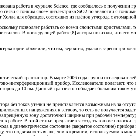
ована работа в журнале Science, где сообщалось о получении г
ию связи с тонким слоем диэлектрика SiO2 по аналогии с тон
 Холла для образцов, состоящих из плёнок углерода с атомарно
кольку позволяет работать со всеми слоистыми кристаллами, то
ристаллов. В последующей работе[8] авторы показали, что его 
ерватории объявили, что им, вероятно, удалось зарегистрирова
истический транзистор. В марте 2006 года группа исследователе
нтово-интерференционный прибор. Исследователи полагают, что
торов до 10 нм. Данный транзистор обладает большим током утеч
ора без токов утечки не представляется возможным из-за отсутс
иложенных напряжениях к затвору, то есть не получается задат
м запрещённую зону достаточной ширины при рабочей температу
 в работе. В этой статье предлагается создать тонкие полоски 
ода в диэлектрическое состояние (закрытое состояние) прибора
ду, что подвижность выше, чем в кремнии, используемом в микр