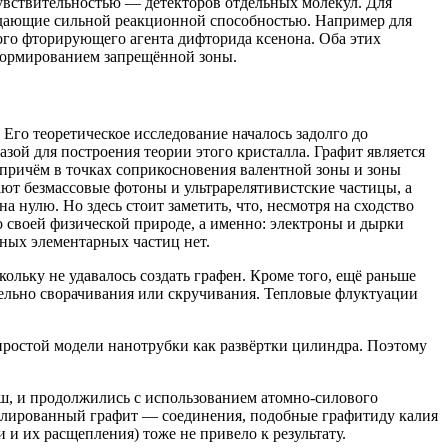
увствительностью — детекторов отдельных молекул. Для
дающие сильной реакционной способностью. Например для
ного фторирующего агента дифторида ксенона. Оба этих
 формированием запрещённой зоны.
Его теоретическое исследование началось задолго до
зой для построения теории этого кристалла. Графит является
, причём в точках соприкосновения валентной зоны и зоны
ают безмассовые фотоны и ультрарелятивистские частицы, а
 нулю. Но здесь стоит заметить, что, несмотря на сходство
 своей физической природе, а именно: электроны и дырки
ных элементарных частиц нет.
ольку не удавалось создать графен. Кроме того, ещё раньше
тельно сворачивания или скручивания. Тепловые флуктуации
 простой модели нанотрубки как развёртки цилиндра. Поэтому
ш, и продолжились с использованием атомно-силового
ркалированный графит — соединения, подобные графитиду калия
и их расщепления) тоже не привело к результату.