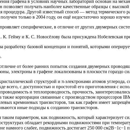
ения графена в условиях научных лабораторий основан на меха
 позволяет получать наиболее качественные образцы с высокой
ая процедура. Другой известный способ — метод термического 
олучен только в 2004 году, он ещё недостаточно хорошо изучен
 проявляет специфические, в отличие от других двумерных систе
К. Гейму и К. С. Новосёлову была присуждена Нобелевская прем
 разработку базовой концепции и понятий, которыми оперирует
.
тличие от более ранних попыток создания двумерных проводящи
ны, электроны в графене локализованы в плоскости гораздо си
ристаллической структурой и π-электронами атомов углерода, 
жде всего, с доступностью и простотой его приготовления с ис
роводимость и теплопроводность, прочность, заинтересовались 
 а также корпорации связанные с производством процессоров IB
евых кремниевых транзисторов, так как графен имеет запрещён
иваются иные подходы к созданию транзисторов.
 таким параметром, как подвижность, который характеризует си
оструктурах обладает рекордными подвижностями при температу
фене намного слабее, подвижность достигает 250 000 см2В−1с−1 