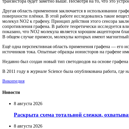
транзистора будет заметно выше. Несмотря на то, что это устро
Другая область применения заключается в использовании граф
поверхности плёнки. В этой работе исследовались такие веще
молекул NO2 к графену. Принцип действия этого сенсора заклю
сопротивления графена. В работе теоретически исследуется в
показано, что NO2 молекула является хорошим акцептором бла
В общем случае примеси, молекулы которых имеют магнитный
Ещё одна перспективная область применения графена — его исп
источников тока. Опытные образцы ионисторов на графене имею
Недавно был создан новый тип светодиодов на основе графена
В 2011 году в журнале Science была опубликована работа, где 
Википедия
Новости
8 августа 2026
Раскрыта схема тотальной слежки, охватыв
8 августа 2026