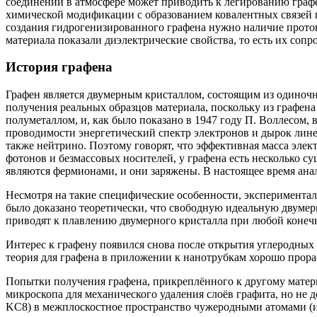
соединений в атмосфере может приводить к легированию граф
химической модификации с образованием ковалентных связей
создания гидрогенизированного графена нужно наличие протон
материала показали диэлектрические свойства, то есть их со
История графена
Графен является двумерным кристаллом, состоящим из одиночно
получения реальных образцов материала, поскольку из графена
полуметаллом, и, как было показано в 1947 году П. Воллесом, 
проводимости энергетический спектр электронов и дырок лине
также нейтрино. Поэтому говорят, что эффективная масса элект
фотонов и безмассовых носителей, у графена есть несколько 
являются фермионами, и они заряжены. В настоящее время ана
Несмотря на такие специфические особенности, эксперименталь
было доказано теоретически, что свободную идеальную двуме
приводят к плавлению двумерного кристалла при любой конеч
Интерес к графену появился снова после открытия углеродных 
теория для графена в приложении к нанотрубкам хорошо прора
Попытки получения графена, прикреплённого к другому матери
микроскопа для механического удаления слоёв графита, но не
KC8) в межплоскостное пространство чужеродными атомами (ис