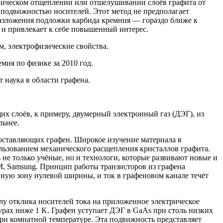
ническом отщеплении или отшелушивании слоёв графита от
 подвижностью носителей. Этот метод не предполагает
разложения подложки карбида кремния — гораздо ближе к
 и привлекает к себе повышенный интерес.
м, электрофизические свойства.
ия по физике за 2010 год.
 наука в области графена.
х слоёв, к примеру, двумерный электронный газ (ДЭГ), из
льнее.
составляющих графен. Широкое изучение материала в
пользованием механического расщепления кристаллов графита.
не только учёные, но и технологи, которые развивают новые и
M, Samsung. Принцип работы транзисторов из графена
ную зону нулевой ширины, и ток в графеновом канале течёт
лу отклика носителей тока на приложенное электрическое
рах ниже 1 K. Графен уступает ДЭГ в GaAs при столь низких
при комнатной температуре. Эта подвижность представляет